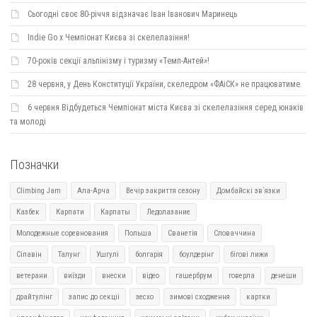
Сьогодні своє 80-річчя відзначає Іван Іванович Маринець
Indie Go х Чемпіонат Києва зі скелелазіння!
70-років секції альпінізму і туризму «Темп-Антей»!
28 червня, у День Конституції України, скеледром «ФАіСК» не працюватиме.
6 червня Відбудеться Чемпіонат міста Києва зі скелелазіння серед юнаків
та молоді
Позначки
Climbing Jam
Ала-Арча
Вечір закриття сезону
Домбайскі зв`язки
Казбек
Карпати
Карпаты
Ледолазание
Молодежные соревнования
Польша
Сванетія
Словаччина
Сіпавін
Талунг
Ушгулі
болгарія
боулдерінг
бігові лижи
ветерани
виїзди
внески
відео
гашербрум
говерла
денеши
драйтулінг
запис до секціі
зесхо
зимові сходження
картки