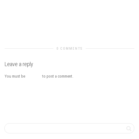
Previous Image
Next Image
0 COMMENTS
Leave a reply
You must be
logged in
to post a comment.