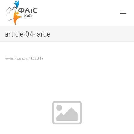
Toggle
article-04-large
navigat
,
Роман Кадыков
14.05.2015