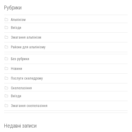
Рубрики
Альпінізм
Виїзди
Змагання альпінізм
Райони для альпінізму
Без рубрики
Новини
Послуги скеледрому
Скелелазіння
Виїзди
Змагання скелелазіння
Недавні записи