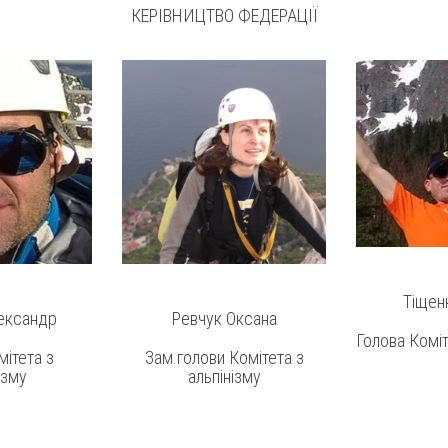
КЕРІВНИЦТВО ФЕДЕРАЦІЇ
Тіщен
ександр
Ревчук Оксана
Голова Коміт
мітета з
Зам.голови Комітета з
ізму
альпінізму