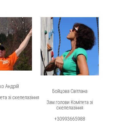
ко Андрій
Бойцова Світлана
ета зі скелелазіння
Зам.голови Комітета зі
скелелазіння
+30993665988