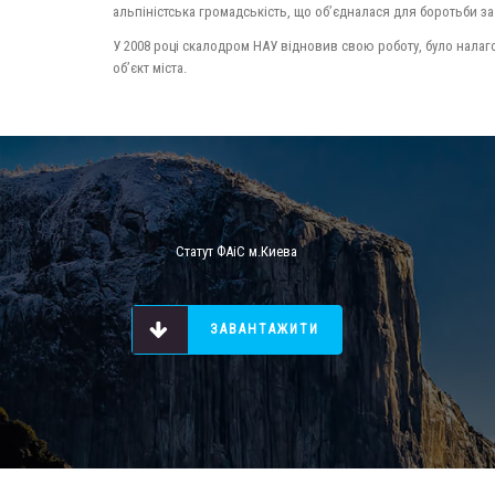
альпіністська громадськість, що об’єдналася для боротьби за
У 2008 році скалодром НАУ відновив свою роботу, було нала
об’єкт міста.
Статут ФАіС м.Киева
ЗАВАНТАЖИТИ