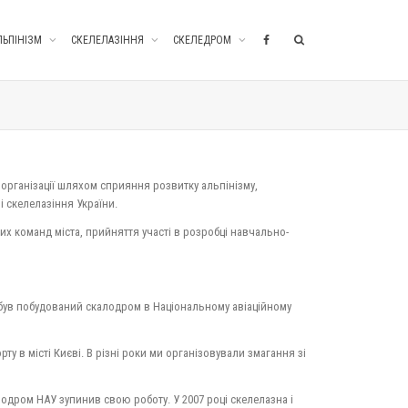
ЛЬПІНІЗМ
СКЕЛЕЛАЗІННЯ
СКЕЛЕДРОМ
в організації шляхом сприяння розвитку альпінізму,
і скелелазіння України.
их команд міста, прийняття участі в розробці навчально-
ці був побудований скалодром в Національному авіаційному
ту в місті Києві. В різні роки ми організовували змагання зі
одром НАУ зупинив свою роботу. У 2007 році скелелазна і