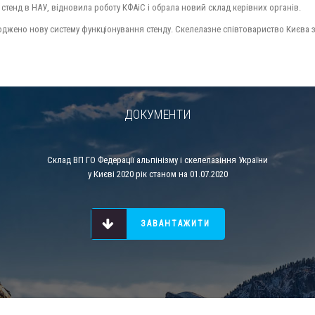
 стенд в НАУ, відновила роботу КФАіС і обрала новий склад керівних органів.
годжено нову систему функціонування стенду. Скелелазне співтовариство Києва
ДОКУМЕНТИ
Склад ВП ГО Федерації альпінізму і скелелазіння України
у Києві 2020 рік станом на 01.07.2020
ЗАВАНТАЖИТИ