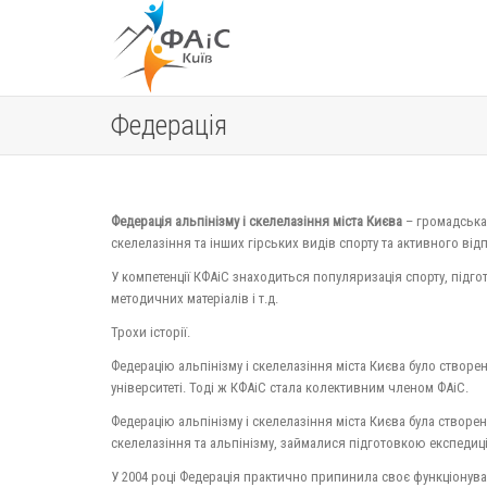
Федерація
Федерація альпінізму і скелелазіння міста Києва
– громадська 
скелелазіння та інших гірських видів спорту та активного від
У компетенції КФАіС знаходиться популяризація спорту, підго
методичних матеріалів і т.д.
Трохи історії.
Федерацію альпінізму і скелелазіння міста Києва було створен
університеті. Тоді ж КФАіС стала колективним членом ФАіС.
Федерацію альпінізму і скелелазіння міста Києва була створена
скелелазіння та альпінізму, займалися підготовкою експедиці
У 2004 році Федерація практично припинила своє функціонува