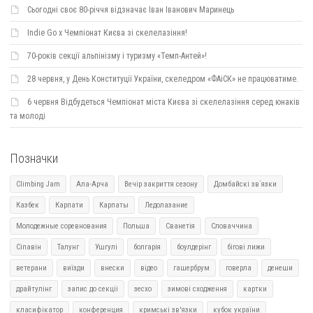
Сьогодні своє 80-річчя відзначає Іван Іванович Маринець
Indie Go х Чемпіонат Києва зі скелелазіння!
70-років секції альпінізму і туризму «Темп-Антей»!
28 червня, у День Конституції України, скеледром «ФАіСК» не працюватиме.
6 червня Відбудеться Чемпіонат міста Києва зі скелелазіння серед юнаків
та молоді
Позначки
Climbing Jam
Ала-Арча
Вечір закриття сезону
Домбайскі зв`язки
Казбек
Карпати
Карпаты
Ледолазание
Молодежные соревнования
Польша
Сванетія
Словаччина
Сіпавін
Талунг
Ушгулі
болгарія
боулдерінг
бігові лижи
ветерани
виїзди
внески
відео
гашербрум
говерла
денеши
драйтулінг
запис до секціі
зесхо
зимові сходження
картки
класифікатор
конференция
кримські зв'язки
кубок україни