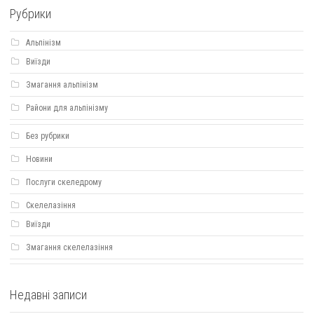
Рубрики
Альпінізм
Виїзди
Змагання альпінізм
Райони для альпінізму
Без рубрики
Новини
Послуги скеледрому
Скелелазіння
Виїзди
Змагання скелелазіння
Недавні записи