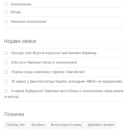
Скелелазіння
Виїзди
Змагання скелелазіння
Недавні записи
Сьогодні своє 80-річчя відзначає Іван Іванович Маринець
Indie Go х Чемпіонат Києва зі скелелазіння!
70-років секції альпінізму і туризму «Темп-Антей»!
28 червня, у День Конституції України, скеледром «ФАіСК» не працюватиме.
6 червня Відбудеться Чемпіонат міста Києва зі скелелазіння серед юнаків
та молоді
Позначки
Climbing Jam
Ала-Арча
Вечір закриття сезону
Домбайскі зв`язки