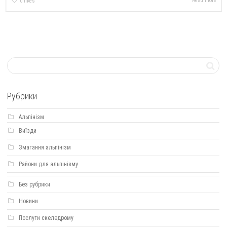
Read more
0
likes
Рубрики
Альпінізм
Виїзди
Змагання альпінізм
Райони для альпінізму
Без рубрики
Новини
Послуги скеледрому