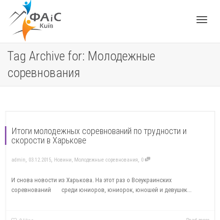
Toggle
Tag Archive for: Молодежные
соревнования
navigat
Итоги молодежных соревнований по трудности и
скорости в Харькове
,
,
,
admin
03.12.2015
Новини
,
Молодежные соревнования
0
И снова новости из Харькова. На этот раз о Всеукраинских
соревнований среди юниоров, юниорок, юношей и девушек...