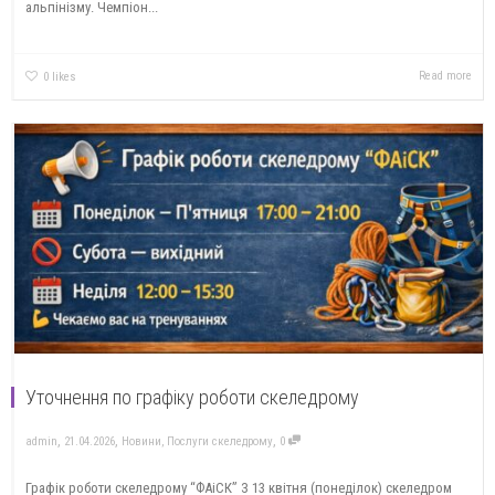
альпінізму. Чемпіон...
Read more
0
likes
Уточнення по графіку роботи скеледрому
,
,
,
admin
21.04.2026
Новини
,
Послуги скеледрому
0
Графік роботи скеледрому “ФАіСК” З 13 квітня (понеділок) скеледром