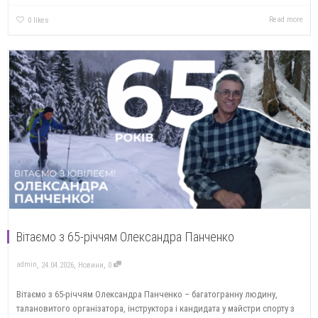
Read more
0
likes
Вітаємо з 65-річчям Олександра Панченко
,
,
,
admin
24.04.2026
Новини
0
Вітаємо з 65-річчям Олександра Панченко – багатогранну людину,
талановитого організатора, інструктора і кандидата у майстри спорту з