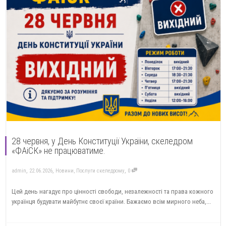
28 червня, у День Конституції України, скеледром
«ФАіСК» не працюватиме.
,
,
,
admin
22.06.2026
Новини
,
Послуги скеледрому
0
Цей день нагадує про цінності свободи, незалежності та права кожного
українця будувати майбутнє своєї країни. Бажаємо всім мирного неба,...