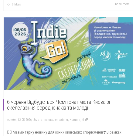
Read more
0
likes
6 червня Відбудеться Чемпіонат міста Києва зі
скелелазіння серед юнаків та молоді
,
,
,
admin
12.05.2026
Змагання скелелазіння
,
Новини
0
🧗‍♂️ Маємо гарну новину для юних київських спортсменів❣️ В рамках