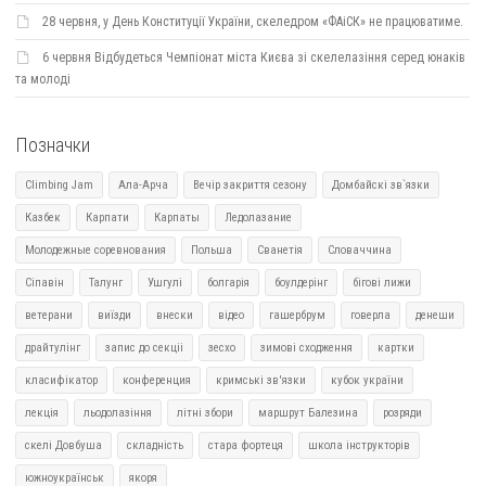
28 червня, у День Конституції України, скеледром «ФАіСК» не працюватиме.
6 червня Відбудеться Чемпіонат міста Києва зі скелелазіння серед юнаків
та молоді
Позначки
Climbing Jam
Ала-Арча
Вечір закриття сезону
Домбайскі зв`язки
Казбек
Карпати
Карпаты
Ледолазание
Молодежные соревнования
Польша
Сванетія
Словаччина
Сіпавін
Талунг
Ушгулі
болгарія
боулдерінг
бігові лижи
ветерани
виїзди
внески
відео
гашербрум
говерла
денеши
драйтулінг
запис до секціі
зесхо
зимові сходження
картки
класифікатор
конференция
кримські зв'язки
кубок україни
лекція
льодолазіння
літні збори
маршрут Балезина
розряди
скелі Довбуша
складність
стара фортеця
школа інструкторів
южноукраїнськ
якоря