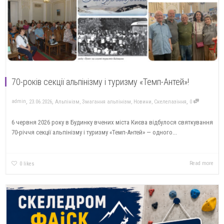
70-років секції альпінізму і туризму «Темп-Антей»!
,
,
,
admin
23.06.2026
Альпінізм
,
Змагання альпінізм
,
Новини
,
Скелелазіння
0
6 червня 2026 року в Будинку вчених міста Києва відбулося святкування
70-річчя секції альпінізму і туризму «Темп-Антей» — одного...
Read more
0
likes