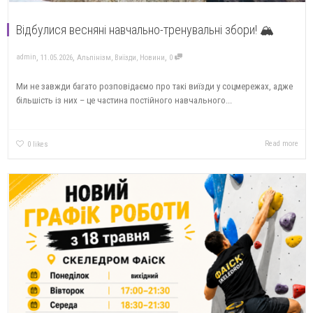
Відбулися весняні навчально-тренувальні збори! 🏔️
,
,
,
admin
11.05.2026
Альпінізм
,
Виїзди
,
Новини
0
Ми не завжди багато розповідаємо про такі виїзди у соцмережах, адже
більшість із них – це частина постійного навчального...
Read more
0
likes