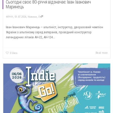
Сьогодні своє 80-річчя відзначає Іван Іванович
Маринець
,
,
,
admin
01.07.2026
Новини
0
Іван Іванович Маринець – альпініст, інструктор, дворазовий чемпіон
України з альпінізму серед ветеранів, провідний конструктор
легендарних літаків АН-22, АН-124...
Read more
0
likes