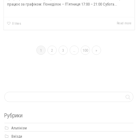
працює за графіком: Понеділок – П’ятниця 17:00 – 21:00 Субота...
Read more
0
likes
1
2
3
…
100
»
Рубрики
Альпінізм
Виїзди