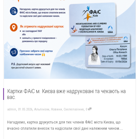
Картки ФАіС м. Києва вже надруковані та чекають на
вас.
,
,
,
admin
01.05.2026
Альпінізм
,
Новини
,
Скелелазіння
0
Нагадуємо, картка друкується для тих членів ФАіС міста Києва, що
вчасно сплатили внесок та надіслали свої дані належним чином....