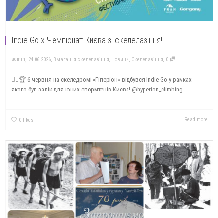
Indie Go х Чемпіонат Києва зі скелелазіння!
,
,
,
admin
24.06.2026
Змагання скелелазіння
,
Новини
,
Скелелазіння
0
🧗‍♀️🏆 6 червня на скеледромі «Гіперіон» відбувся Indie Go у рамках
якого був залік для юних спормтенів Києва! @hyperion_climbing...
Read more
0
likes