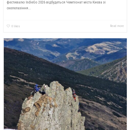
фестивалю IndieGo 2026 відбудеться Чемпіонат міста Києва зі
скелелазіння...
Read more
0
likes