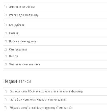
Змагання альпінізм
Райони для альпінізму
Без рубрики
Новини
Послуги скеледрому
Скелелазіння
Виїзди
Змагання скелелазіння
Недавні записи
Сьогодні своє 80-річчя відзначає Іван Іванович Маринець
Indie Go х Чемпіонат Києва зі скелелазіння!
70-років секції альпінізму і туризму «Темп-Антей»!