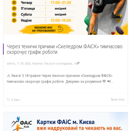
Через технічні причини «Скеледром ФАіСК» тимчасово
скорочує графік роботи.
,
,
,
admin
11.05.2026
Новини
,
Послуги скеледрому
0
⚠️ Увага! З 18 травня Через технічні причини «Скеледром ФАіСК»
тимчасово скорочує графік роботи. Дякуємо за розуміння 💙 📢...
Read more
0
likes