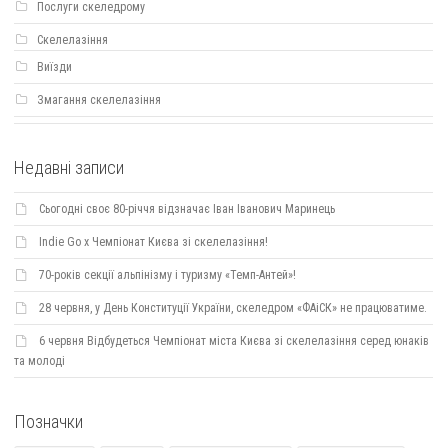
Послуги скеледрому
Скелелазіння
Виїзди
Змагання скелелазіння
Недавні записи
Сьогодні своє 80-річчя відзначає Іван Іванович Маринець
Indie Go х Чемпіонат Києва зі скелелазіння!
70-років секції альпінізму і туризму «Темп-Антей»!
28 червня, у День Конституції України, скеледром «ФАіСК» не працюватиме.
6 червня Відбудеться Чемпіонат міста Києва зі скелелазіння серед юнаків
та молоді
Позначки