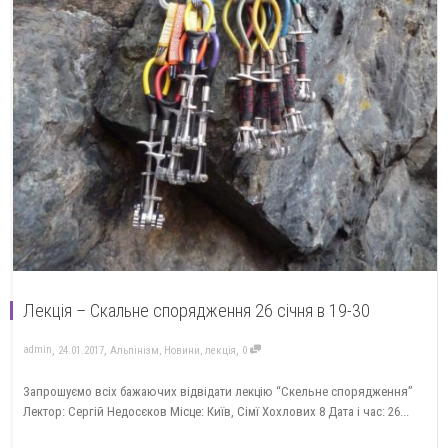
Лекція – Скальне спорядження 26 січня в 19-30
,
,
,
admin
24.01.2017
Альпінізм
,
Новини
,
лекція
0
Запрошуємо всіх бажаючих відвідати лекцію “Скельне спорядження”
Лектор: Сергій Недосєков Місце: Київ, Сімї Хохлових 8 Дата і час: 26...