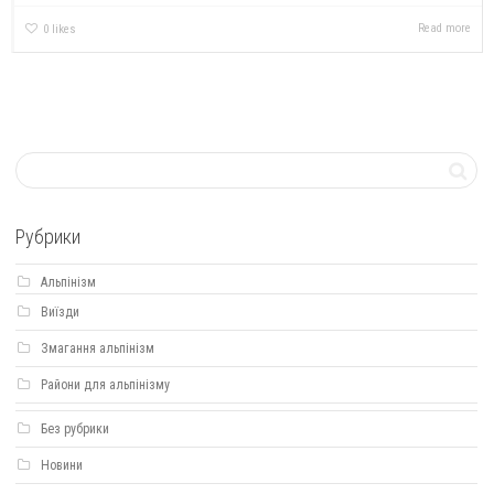
Read more
0
likes
Рубрики
Альпінізм
Виїзди
Змагання альпінізм
Райони для альпінізму
Без рубрики
Новини