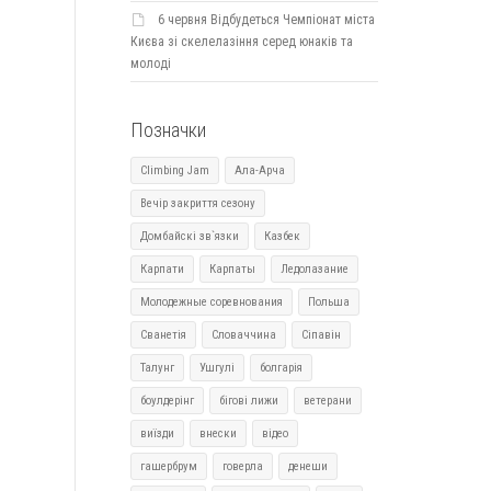
6 червня Відбудеться Чемпіонат міста
Києва зі скелелазіння серед юнаків та
молоді
Позначки
Climbing Jam
Ала-Арча
Вечір закриття сезону
Домбайскі зв`язки
Казбек
Карпати
Карпаты
Ледолазание
Молодежные соревнования
Польша
Сванетія
Словаччина
Сіпавін
Талунг
Ушгулі
болгарія
боулдерінг
бігові лижи
ветерани
виїзди
внески
відео
гашербрум
говерла
денеши