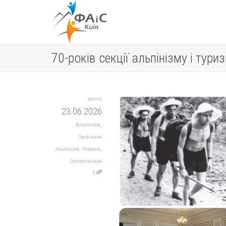
70-років секції альпінізму і тури
admin
23.06.2026
Альпінізм
,
Змагання
альпінізм
,
Новини
,
Скелелазіння
0