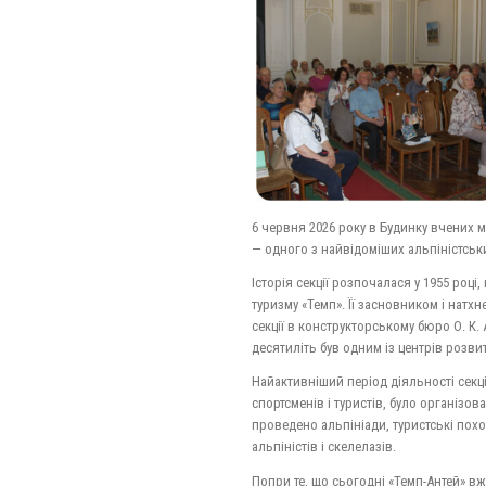
6 червня 2026 року в Будинку вчених мі
— одного з найвідоміших альпіністськи
Історія секції розпочалася у 1955 році
туризму «Темп». Її засновником і натх
секції в конструкторському бюро О. К.
десятиліть був одним із центрів розвит
Найактивніший період діяльності секці
спортсменів і туристів, було організов
проведено альпініади, туристські похо
альпіністів і скелелазів.
Попри те, що сьогодні «Темп-Антей» вж