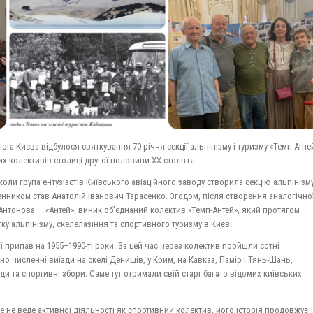
ста Києва відбулося святкування 70-річчя секції альпінізму і туризму «Темп-Анте
х колективів столиці другої половини ХХ століття.
, коли група ентузіастів Київського авіаційного заводу створила секцію альпінізму
ненником став Анатолій Іванович Тарасенко. Згодом, після створення аналогічно
 Антонова — «Антей», виник об’єднаний колектив «Темп-Антей», який протягом
ку альпінізму, скелелазіння та спортивного туризму в Києві.
ї припав на 1955–1990-ті роки. За цей час через колектив пройшли сотні
ано численні виїзди на скелі Денишів, у Крим, на Кавказ, Памір і Тянь-Шань,
ди та спортивні збори. Саме тут отримали свій старт багато відомих київських
е не веде активної діяльності як спортивний колектив, його історія продовжує