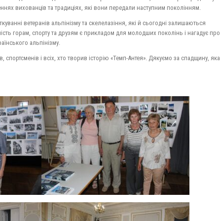
еннях вихованців та традиціях, які вони передали наступним поколінням.
куванні ветеранів альпінізму та скелелазіння, які й сьогодні залишаються
ність горам, спорту та друзям є прикладом для молодших поколінь і нагадує про
країнського альпінізму.
, спортсменів і всіх, хто творив історію «Темп-Антея». Дякуємо за спадщину, яка