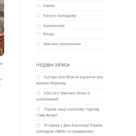
Новини
Послуги скеледрому
Скелелазіння
Виїзди
Змагання скелелазіння
Недавні записи
й»
Сьогодні своє 80-річчя відзначає Іван
 і
Іванович Маринець
ї
Indie Go х Чемпіонат Києва зі
скелелазіння!
70-років секції альпінізму і туризму
«Темп-Антей»!
28 червня, у День Конституції України,
скеледром «ФАіСК» не працюватиме.