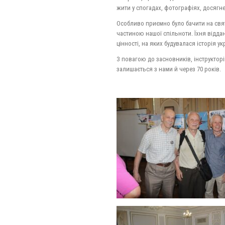
жити у спогадах, фотографіях, досягн
Особливо приємно було бачити на свят
частиною нашої спільноти. Їхня відда
цінності, на яких будувалася історія у
З повагою до засновників, інструкторів
залишається з нами й через 70 років.