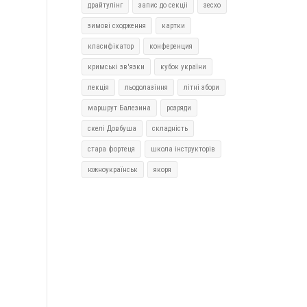
драйтулінг
запис до секціі
зесхо
зимові сходження
картки
класифікатор
конференция
кримські зв'язки
кубок україни
лекція
льодолазіння
літні збори
маршрут Балезина
розряди
скелі Довбуша
складність
стара фортеця
школа інструкторів
южноукраїнськ
якоря