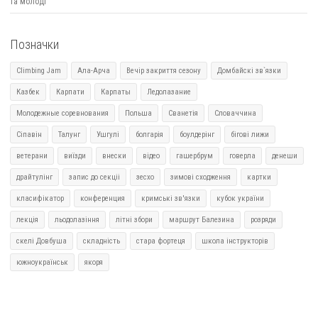
та молоді
Позначки
Climbing Jam
Ала-Арча
Вечір закриття сезону
Домбайскі зв`язки
Казбек
Карпати
Карпаты
Ледолазание
Молодежные соревнования
Польша
Сванетія
Словаччина
Сіпавін
Талунг
Ушгулі
болгарія
боулдерінг
бігові лижи
ветерани
виїзди
внески
відео
гашербрум
говерла
денеши
драйтулінг
запис до секціі
зесхо
зимові сходження
картки
класифікатор
конференция
кримські зв'язки
кубок україни
лекція
льодолазіння
літні збори
маршрут Балезина
розряди
скелі Довбуша
складність
стара фортеця
школа інструкторів
южноукраїнськ
якоря