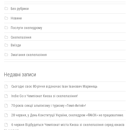
Без рубрики
Новини
Послуги скеледрому
Скелелазіння
Виїзди
Змагання скелелазіння
Недавні записи
Сьогодні своє 80-річчя відзначає Іван Іванович Маринець
Indie Go х Чемпіонат Києва зі скелелазіння!
70-років секції альпінізму і туризму «Темп-Антей»!
28 червня, у День Конституції України, скеледром «ФАіСК» не працюватиме.
6 червня Відбудеться Чемпіонат міста Києва зі скелелазіння серед юнаків