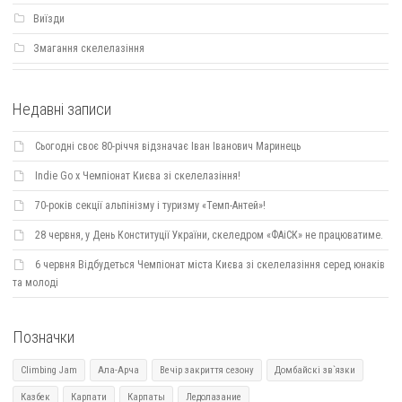
Виїзди
Змагання скелелазіння
Недавні записи
Сьогодні своє 80-річчя відзначає Іван Іванович Маринець
Indie Go х Чемпіонат Києва зі скелелазіння!
70-років секції альпінізму і туризму «Темп-Антей»!
28 червня, у День Конституції України, скеледром «ФАіСК» не працюватиме.
6 червня Відбудеться Чемпіонат міста Києва зі скелелазіння серед юнаків
та молоді
Позначки
Climbing Jam
Ала-Арча
Вечір закриття сезону
Домбайскі зв`язки
Казбек
Карпати
Карпаты
Ледолазание