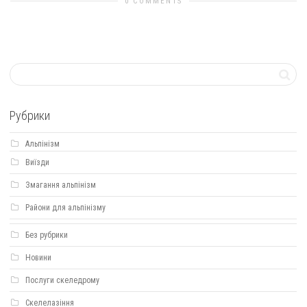
0 COMMENTS
Рубрики
Альпінізм
Виїзди
Змагання альпінізм
Райони для альпінізму
Без рубрики
Новини
Послуги скеледрому
Скелелазіння