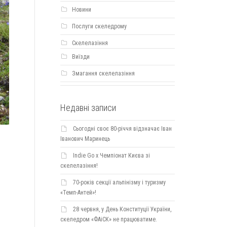
Новини
Послуги скеледрому
Скелелазіння
Виїзди
Змагання скелелазіння
Недавні записи
Сьогодні своє 80-річчя відзначає Іван
Іванович Маринець
Indie Go х Чемпіонат Києва зі
скелелазіння!
70-років секції альпінізму і туризму
«Темп-Антей»!
28 червня, у День Конституції України,
скеледром «ФАіСК» не працюватиме.