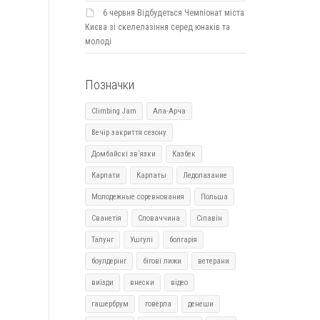
6 червня Відбудеться Чемпіонат міста
Києва зі скелелазіння серед юнаків та
молоді
Позначки
Climbing Jam
Ала-Арча
Вечір закриття сезону
Домбайскі зв`язки
Казбек
Карпати
Карпаты
Ледолазание
Молодежные соревнования
Польша
Сванетія
Словаччина
Сіпавін
Талунг
Ушгулі
болгарія
боулдерінг
бігові лижи
ветерани
виїзди
внески
відео
гашербрум
говерла
денеши