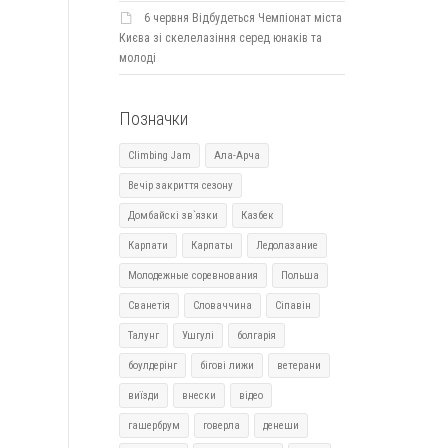
6 червня Відбудеться Чемпіонат міста
Києва зі скелелазіння серед юнаків та
молоді
Позначки
Climbing Jam
Ала-Арча
Вечір закриття сезону
Домбайскі зв`язки
Казбек
Карпати
Карпаты
Ледолазание
Молодежные соревнования
Польша
Сванетія
Словаччина
Сіпавін
Талунг
Ушгулі
болгарія
боулдерінг
бігові лижи
ветерани
виїзди
внески
відео
гашербрум
говерла
денеши