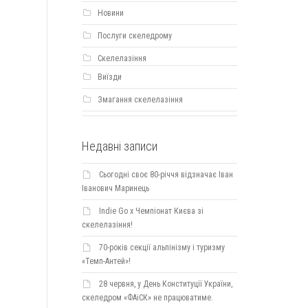
Новини
Послуги скеледрому
Скелелазіння
Виїзди
Змагання скелелазіння
Недавні записи
Сьогодні своє 80-річчя відзначає Іван
Іванович Маринець
Indie Go х Чемпіонат Києва зі
скелелазіння!
70-років секції альпінізму і туризму
«Темп-Антей»!
28 червня, у День Конституції України,
скеледром «ФАіСК» не працюватиме.