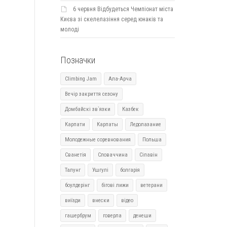
6 червня Відбудеться Чемпіонат міста
Києва зі скелелазіння серед юнаків та
молоді
Позначки
Climbing Jam
Ала-Арча
Вечір закриття сезону
Домбайскі зв`язки
Казбек
Карпати
Карпаты
Ледолазание
Молодежные соревнования
Польша
Сванетія
Словаччина
Сіпавін
Талунг
Ушгулі
болгарія
боулдерінг
бігові лижи
ветерани
виїзди
внески
відео
гашербрум
говерла
денеши