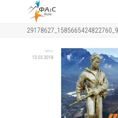
29178627_1585665424822760_
,
admin
13.03.2018