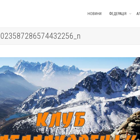
НОВИНИ
ФЕДЕРАЦІЯ
А
9023587286574432256_n