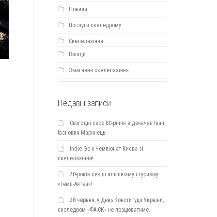
Новини
Послуги скеледрому
Скелелазіння
Виїзди
Змагання скелелазіння
Недавні записи
Сьогодні своє 80-річчя відзначає Іван
Іванович Маринець
Indie Go х Чемпіонат Києва зі
скелелазіння!
70-років секції альпінізму і туризму
«Темп-Антей»!
28 червня, у День Конституції України,
скеледром «ФАіСК» не працюватиме.