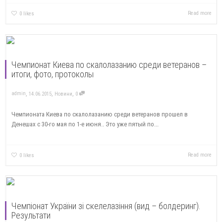
Read more
0
likes
Чемпионат Киева по скалолазанию среди ветеранов –
итоги, фото, протоколы
,
,
,
admin
14.06.2015
Новини
0
Чемпионата Киева по скалолазанию среди ветеранов прошел в
Денешах с 30-го мая по 1-е июня.. Это уже пятый по...
Read more
0
likes
Чемпіонат України зі скелелазіння (вид – болдеринг).
Результати