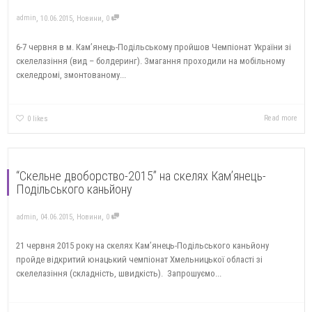
,
,
,
admin
10.06.2015
Новини
0
6-7 червня в м. Кам’янець-Подільському пройшов Чемпіонат України зі
скелелазіння (вид – болдеринг). Змагання проходили на мобільному
скеледромі, змонтованому...
Read more
0
likes
“Скельне двоборство-2015” на скелях Кам’янець-
Подільського каньйону
,
,
,
admin
04.06.2015
Новини
0
21 червня 2015 року на скелях Кам’янець-Подільського каньйону
пройде відкритий юнацький чемпіонат Хмельницької області зі
скелелазіння (складність, швидкість). Запрошуємо...