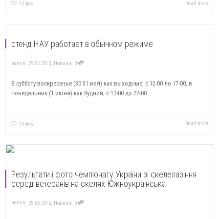
Read more
0
likes
стенд НАУ работает в обычном режиме
,
,
,
admin
29.05.2015
Новини
0
В субботу-воскресенье (30-31 мая) как выходные, с 12-00 ло 17-00, в
понедельник (1 июня) как будний, с 17-00 до 22-00....
Read more
0
likes
Результати і фото чемпіонату України зі скелелазіння
серед ветеранів на скелях Южноукраїнська
,
,
,
admin
25.05.2015
Новини
0