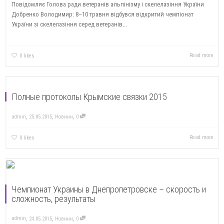
Повідомляє Голова ради ветеранів альпінізму і скелелазіння України
Добренко Володимир: 8–10 травня відбувся відкритий чемпіонат
України зі скелелазіння серед ветеранів...
Read more
0
likes
Полные протоколы Крымские связки 2015
,
,
,
admin
25.05.2015
Новини
0
Read more
0
likes
Чемпионат Украины в Днепропетровске – скорость и
сложность, результаты
,
,
,
admin
24.05.2015
Новини
0