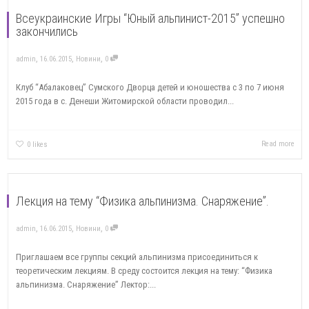
Всеукраинские Игры “Юный альпинист-2015” успешно
закончились
,
,
,
admin
16.06.2015
Новини
0
Клуб “Абалаковец” Сумского Дворца детей и юношества с 3 по 7 июня
2015 года в с. Денеши Житомирской области проводил...
Read more
0
likes
Лекция на тему “Физика альпинизма. Снаряжение”.
,
,
,
admin
16.06.2015
Новини
0
Приглашаем все группы секций альпинизма присоединиться к
теоретическим лекциям. В среду состоится лекция на тему: “Физика
альпинизма. Снаряжение” Лектор:...