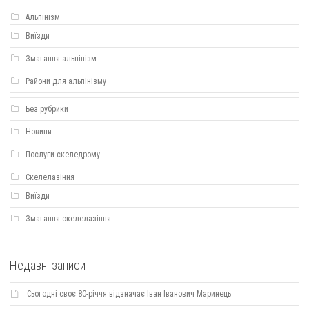
Альпінізм
Виїзди
Змагання альпінізм
Райони для альпінізму
Без рубрики
Новини
Послуги скеледрому
Скелелазіння
Виїзди
Змагання скелелазіння
Недавні записи
Сьогодні своє 80-річчя відзначає Іван Іванович Маринець