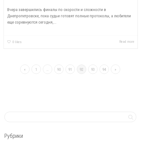
Вчера завершились финалы по скорости и сложности в
Днепропетровске, пока судьи готовят полные протоколы, а любители
еще соревнуются сегодня,...
Read more
0
likes
«
1
…
90
91
92
93
94
»
Рубрики