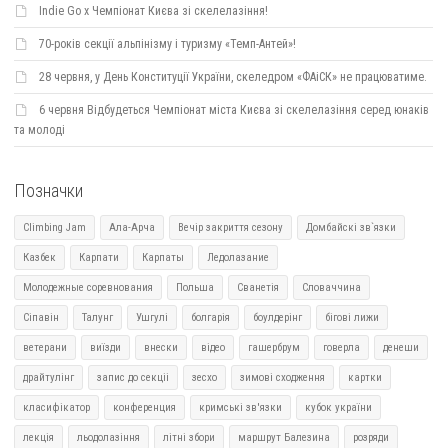
Indie Go х Чемпіонат Києва зі скелелазіння!
70-років секції альпінізму і туризму «Темп-Антей»!
28 червня, у День Конституції України, скеледром «ФАіСК» не працюватиме.
6 червня Відбудеться Чемпіонат міста Києва зі скелелазіння серед юнаків
та молоді
Позначки
Climbing Jam
Ала-Арча
Вечір закриття сезону
Домбайскі зв`язки
Казбек
Карпати
Карпаты
Ледолазание
Молодежные соревнования
Польша
Сванетія
Словаччина
Сіпавін
Талунг
Ушгулі
болгарія
боулдерінг
бігові лижи
ветерани
виїзди
внески
відео
гашербрум
говерла
денеши
драйтулінг
запис до секціі
зесхо
зимові сходження
картки
класифікатор
конференция
кримські зв'язки
кубок україни
лекція
льодолазіння
літні збори
маршрут Балезина
розряди