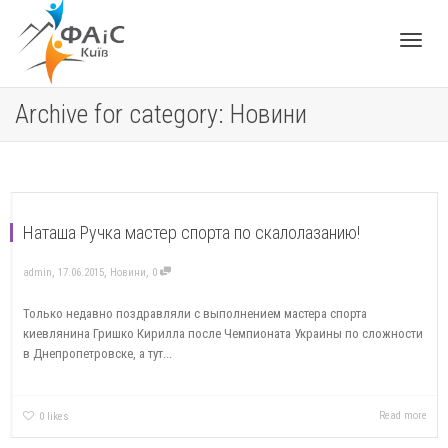
Toggle
Archive for category: Новини
navigat
Наташа Ручка мастер спорта по скалолазанию!
,
,
,
admin
17.06.2015
Новини
0
Только недавно поздравляли с выполнением мастера спорта
киевлянина Гришко Кирилла после Чемпионата Украины по сложности
в Днепропетровске, а тут...
Read more
0
likes