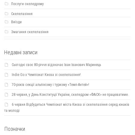
Послуги скеледрому
Скелелазіння
Виїзди
Змагання скелелазіння
Недавні записи
Сьогодні своє 80-річчя відзначає Іван Іванович Маринець
Indie Go х Чемпіонат Києва зі скелелазіння!
70-років секції альпінізму і туризму «Темп-Антей»!
28 червня, у День Конституції України, скеледром «ФАіСК» не працюватиме.
6 червня Відбудеться Чемпіонат міста Києва зі скелелазіння серед юнаків
та молоді
Позначки