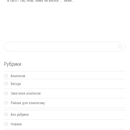
в світі? Так, ніби, зима чи весна!”, який...
Рубрики
Альпінізм
Виїзди
Змагання альпінізм
Райони для альпінізму
Без рубрики
Новини