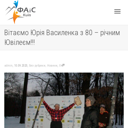
Toggle
Вітаємо Юрія Василенка з 80 – річним
Ювілеєм!!!
navigat
,
,
,
admin
10.09.2020
Без рубрики
,
Новини
0