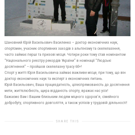
Шановний Юрій Васильович Василенко – доктор економічних наук,
спортсмен, учасник спортивних заходів з альпінізму та скелелазіння,
часто займає перші та призові місця. Чотири роки тому став номінантом
“Національного реєстру рекордів України” в номінації “Людські
досягнення” – пройшов скелелазну трасу 6б+!
Спорт у житті Юрія Васильовича займає важливе місце, при тому, що він
доктор економічних наук та експерт з економічних питань.
Юрій Васильович, Ваша працездатність, цілеспрямованість до досягнення
мети, життєлюбність, щира відданість спорту, вражає нас усіх!
Бажаємо Вам і Вашим близьким людям міцного здоров’я, сімейного
добробуту, спортивного довголіття, а також успіхів у трудовій діяльності!
SHARE THIS