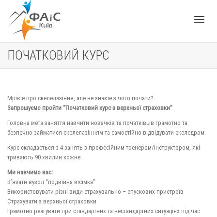
Toggle
ПОЧАТКОВИЙ КУРС
navigat
Мрієте про скелелазіння, але не знаєте з чого почати?
Запрошуємо пройти “Початковий курс з верхньої страховки”
Головна мета заняття навчити новачків та початківців грамотно та
безпечно займатися скелелазінням та самостійно відвідувати скеледром.
Курс складається з 4 занять з професійним тренером/інструктором, які
тривають 90 хвилин кожне.
Ми навчимо вас:
В’язати вузол “подвійна вісімка”
Використовувати різні види страхувально – спускових пристроїв
Страхувати з верхньої страховки
Грамотно реагувати при стандартних та нестандартних ситуаціях під час