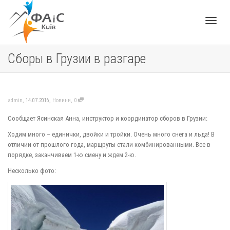
Toggle
Сборы в Грузии в разгаре
navigat
,
,
,
admin
14.07.2016
Новини
0
Сообщает Ясинская Анна, инструктор и координатор сборов в Грузии:
Ходим много – единички, двойки и тройки. Очень много снега и льда! В
отличии от прошлого года, марщруты стали комбинированными. Все в
порядке, заканчиваем 1-ю смену и ждем 2-ю.
Несколько фото: