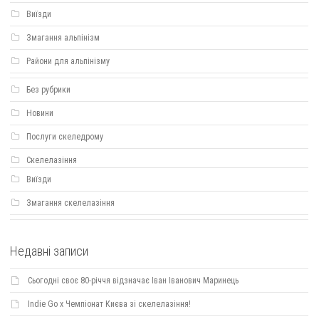
Виїзди
Змагання альпінізм
Райони для альпінізму
Без рубрики
Новини
Послуги скеледрому
Скелелазіння
Виїзди
Змагання скелелазіння
Недавні записи
Сьогодні своє 80-річчя відзначає Іван Іванович Маринець
Indie Go х Чемпіонат Києва зі скелелазіння!