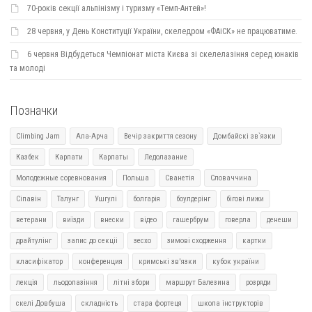
70-років секції альпінізму і туризму «Темп-Антей»!
28 червня, у День Конституції України, скеледром «ФАіСК» не працюватиме.
6 червня Відбудеться Чемпіонат міста Києва зі скелелазіння серед юнаків
та молоді
Позначки
Climbing Jam
Ала-Арча
Вечір закриття сезону
Домбайскі зв`язки
Казбек
Карпати
Карпаты
Ледолазание
Молодежные соревнования
Польша
Сванетія
Словаччина
Сіпавін
Талунг
Ушгулі
болгарія
боулдерінг
бігові лижи
ветерани
виїзди
внески
відео
гашербрум
говерла
денеши
драйтулінг
запис до секціі
зесхо
зимові сходження
картки
класифікатор
конференция
кримські зв'язки
кубок україни
лекція
льодолазіння
літні збори
маршрут Балезина
розряди
скелі Довбуша
складність
стара фортеця
школа інструкторів