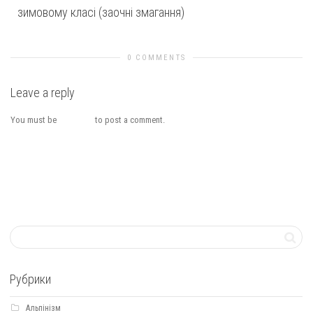
зимовому класі (заочні змагання)
0 COMMENTS
Leave a reply
You must be
logged in
to post a comment.
Рубрики
Альпінізм