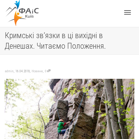
Toggle
Кримські зв’язки в ці вихідні в
Денешах. Читаємо Положення.
navigat
,
,
,
admin
16.04.2018
Новини
0