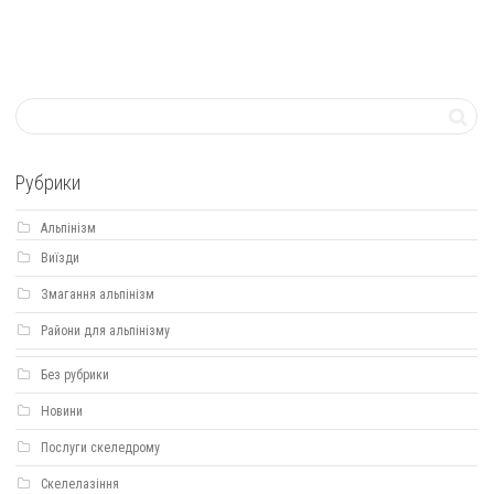
Рубрики
Альпінізм
Виїзди
Змагання альпінізм
Райони для альпінізму
Без рубрики
Новини
Послуги скеледрому
Скелелазіння