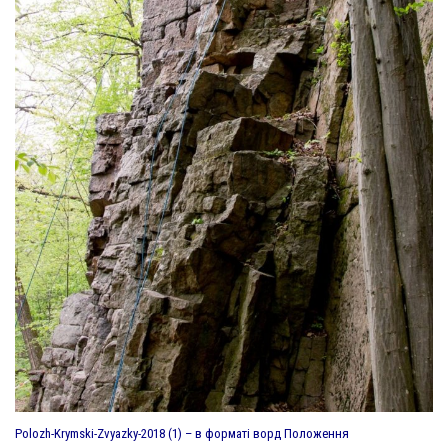
Polozh-Krymski-Zvyazky-2018 (1)
– в форматі ворд Положення