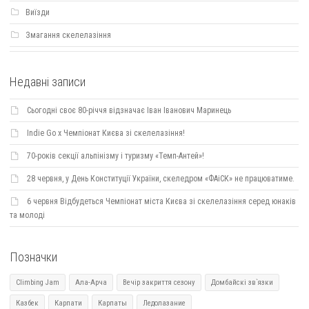
Виїзди
Змагання скелелазіння
Недавні записи
Сьогодні своє 80-річчя відзначає Іван Іванович Маринець
Indie Go х Чемпіонат Києва зі скелелазіння!
70-років секції альпінізму і туризму «Темп-Антей»!
28 червня, у День Конституції України, скеледром «ФАіСК» не працюватиме.
6 червня Відбудеться Чемпіонат міста Києва зі скелелазіння серед юнаків
та молоді
Позначки
Climbing Jam
Ала-Арча
Вечір закриття сезону
Домбайскі зв`язки
Казбек
Карпати
Карпаты
Ледолазание