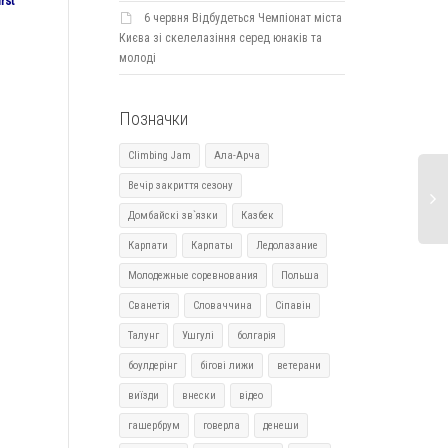
irst
6 червня Відбудеться Чемпіонат міста
Києва зі скелелазіння серед юнаків та
молоді
Позначки
Climbing Jam
Ала-Арча
Вечір закриття сезону
Домбайскі зв`язки
Казбек
Карпати
Карпаты
Ледолазание
Молодежные соревнования
Польша
Сванетія
Словаччина
Сіпавін
Талунг
Ушгулі
болгарія
боулдерінг
бігові лижи
ветерани
виїзди
внески
відео
гашербрум
говерла
денеши