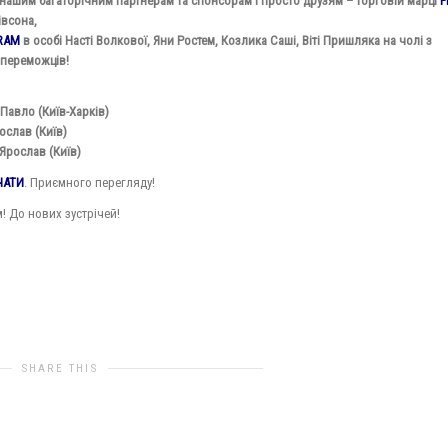
нашим багаторічним партнерам та спонсорам і просто друзям – торговій марці
F
івсона,
RAM
в особі Насті Волкової, Яни Ростем, Козлика Саші, Віті Пришляка на чолі з
 переможців!
Павло (Київ-Харків)
ослав (Київ)
Ярослав (Київ)
ЧАТИ
. Приємного перегляду!
! До нових зустрічей!
SHARE THIS
es