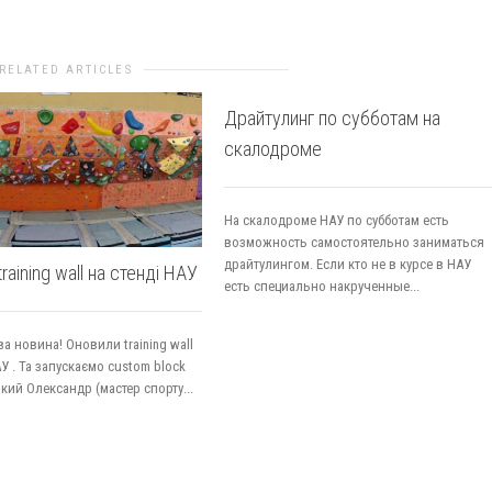
RELATED ARTICLES
Драйтулинг по субботам на
скалодроме
На скалодроме НАУ по субботам есть
возможность самостоятельно заниматься
драйтулингом. Если кто не в курсе в НАУ
raining wall на стенді НАУ
есть специально накрученные...
ва новина! Оновили training wall
АУ . Та запускаємо custom block
ький Олександр (мастер спорту...