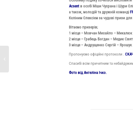
Особливу подяку хочеться висловити 
Acsent
в особі Міши Чухрана і Шури Ол
а також, молодій та дружній команді
F
Кєліним Олексієм за чудові призи для
Вітаємо призерів;
1 місце – Мовчан Михайло – Микалюк 
2 місце – Грабець Богдан – Медик Свят
3 місце – Андрущенко Сергій – Ярошук 
Пропонуємо офіційні протоколи .
СКА
Спасибі всім причетним та небайдужим
Фото від Ангеліна Ічко.
0
lik