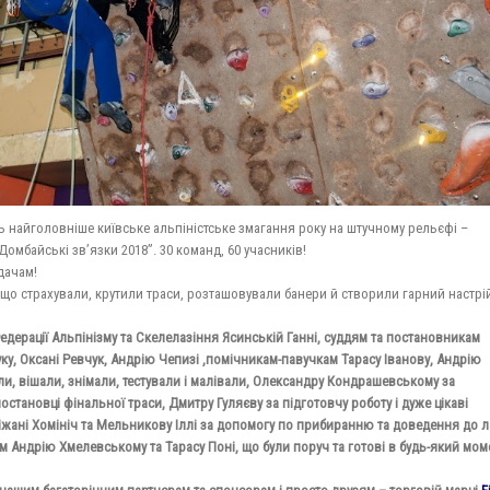
сь найголовніше київське альпіністське змагання року на штучному рельєфі –
Домбайські зв’язки 2018”. 30 команд, 60 учасників!
дачам!
що страхували, крутили траси, розташовували банери й створили гарний настрі
Федерації Альпінізму та Скелелазіння Ясинській Ганні, суддям та постановникам
у, Оксані Ревчук, Андрію Чепизі ,помічникам-павучкам Тарасу Іванову, Андрію
ли, вішали, знімали, тестували і малівали, Олександру Кондрашевському за
становці фінальної траси, Дмитру Гуляєву за підготовчу роботу і дуже цікаві
ніжані Хомініч та Мельникову Іллі за допомогу по прибиранню та доведення до л
м Андрію Хмелевському та Тарасу Поні, що були поруч та готові в будь-який мом