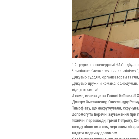
1-2 грудня на скеледромі НАУ відбуло
Чемпіонат Києва з техніки альпінізму “
Дякуємо суддям, організаторам та гля
Дякуємо дружній команді однодумців, 
відчуття свята!
А саме, велика дяка
Голові Київської 
Дмитру Омеляненку, Олександру Ревчук
Тимофієву, що накрутчували, скручува
допомогу та доречні зауваження при по
технічні перешкоди, Гриші Петрову, С
стенду після змагань, черговим лікаря
надати медичну допомогу.