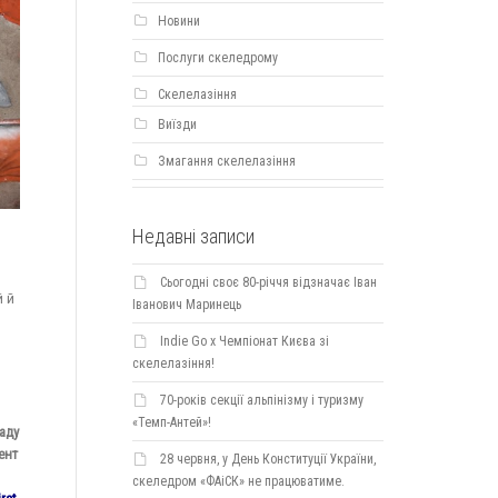
Новини
Послуги скеледрому
Скелелазіння
Виїзди
Змагання скелелазіння
Недавні записи
Сьогодні своє 80-річчя відзначає Іван
й й
Іванович Маринець
Indie Go х Чемпіонат Києва зі
скелелазіння!
70-років секції альпінізму і туризму
«Темп-Антей»!
аду
ент
28 червня, у День Конституції України,
скеледром «ФАіСК» не працюватиме.