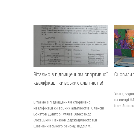
Вітаємо з підвищенням спортивної
Оновили t
кваліфікації київських альпіністів!
Увага, чудо
на стенді Н
Вітаємо з підвищенням спортивної
from Зілінс
кваліфікації київських альпіністів: Олексій
Бокатов Дмитро Гуляєв Олександр
Сохацький Наказом держадміністрації
Шевченківського району, відділ у...