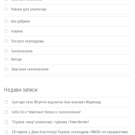
Райони для альпінізму
Без рубрики
Новини
Послуги скеледрому
Скелелазіння
Виїзди
Змагання скелелазіння
Недавні записи
Сьогодні своє 80-річчя відзначає Іван Іванович Маринець
Indie Go х Чемпіонат Києва зі скелелазіння!
70-років секції альпінізму і туризму «Темп-Антей»!
28 червня, у День Конституції України, скеледром «ФАіСК» не працюватиме.