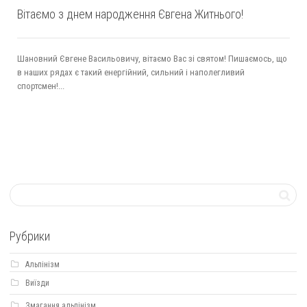
Вітаємо з днем народження Євгена Житнього!
Шановний Євгене Васильовичу, вітаємо Вас зі святом! Пишаємось, що
в наших рядах є такий енергійний, сильний і наполегливий
спортсмен!...
Рубрики
Альпінізм
Виїзди
Змагання альпінізм