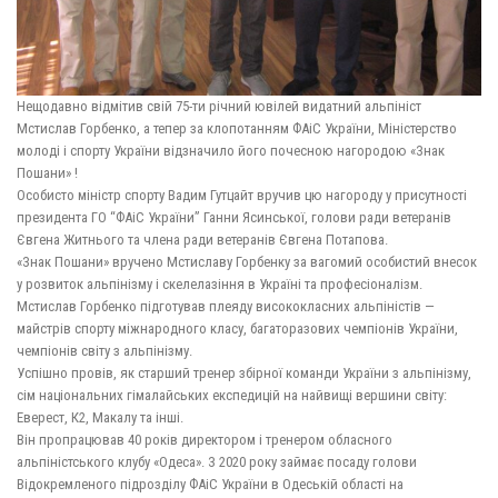
Нещодавно відмітив свій 75-ти річний ювілей видатний альпініст
Мстислав Горбенко, а тепер за клопотанням ФАіС України, Міністерство
молоді і спорту України відзначило його почесною нагородою «Знак
Пошани» !
Особисто міністр спорту Вадим Гутцайт вручив цю нагороду у присутності
президента ГО “ФАіС України” Ганни Ясинської, голови ради ветеранів
Євгена Житнього та члена ради ветеранів Євгена Потапова.
«Знак Пошани» вручено Мстиславу Горбенку за вагомий особистий внесок
у розвиток альпінізму і скелелазіння в Україні та професіоналізм.
Мстислав Горбенко підготував плеяду висококласних альпіністів —
майстрів спорту міжнародного класу, багаторазових чемпіонів України,
чемпіонів світу з альпінізму.
Успішно провів, як старший тренер збірної команди України з альпінізму,
сім національних гімалайських експедицій на найвищі вершини світу:
Еверест, К2, Макалу та інші.
Він пропрацював 40 років директором і тренером обласного
альпіністського клубу «Одеса». З 2020 року займає посаду голови
Відокремленого підрозділу ФАіС України в Одеській області на