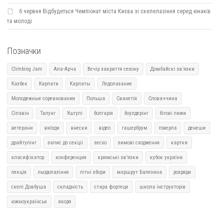
6 червня Відбудеться Чемпіонат міста Києва зі скелелазіння серед юнаків
та молоді
Позначки
Climbing Jam
Ала-Арча
Вечір закриття сезону
Домбайскі зв`язки
Казбек
Карпати
Карпаты
Ледолазание
Молодежные соревнования
Польша
Сванетія
Словаччина
Сіпавін
Талунг
Ушгулі
болгарія
боулдерінг
бігові лижи
ветерани
виїзди
внески
відео
гашербрум
говерла
денеши
драйтулінг
запис до секціі
зесхо
зимові сходження
картки
класифікатор
конференция
кримські зв'язки
кубок україни
лекція
льодолазіння
літні збори
маршрут Балезина
розряди
скелі Довбуша
складність
стара фортеця
школа інструкторів
южноукраїнськ
якоря