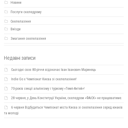
Новини
Послуги скеледрому
Скелелазіння
Виїзди
Змагання скелелазіння
Недавні записи
Сьогодні своє 80-річчя відзначає Іван Іванович Маринець
Indie Go х Чемпіонат Києва зі скелелазіння!
70-років секції альпінізму і туризму «Темп-Антей»!
28 червня, у День Конституції України, скеледром «ФАіСК» не працюватиме.
6 червня Відбудеться Чемпіонат міста Києва зі скелелазіння серед юнаків
та молоді