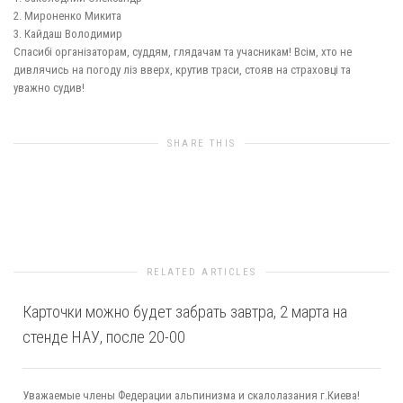
2. Мироненко Микита
3. Кайдаш Володимир
Спасибі організаторам, суддям, глядачам та учасникам! Всім, хто не
дивлячись на погоду ліз вверх, крутив траси, стояв на страховці та
уважно судив!
SHARE THIS
0
likes
RELATED ARTICLES
Карточки можно будет забрать завтра, 2 марта на
стенде НАУ, после 20-00
Уважаемые члены Федерации альпинизма и скалолазания г.Киева!