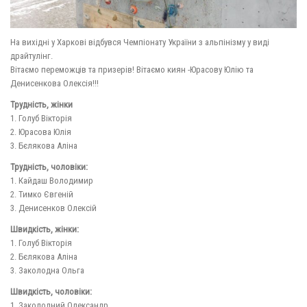
На вихідні у Харкові відбувся Чемпіонату України з альпінізму у виді
драйтулінг.
Вітаємо переможців та призерів! Вітаємо киян -Юрасову Юлію та
Денисенкова Олексія!!!
Трудність, жінки
1. Голуб Вікторія
2. Юрасова Юлія
3. Бєлякова Аліна
Трудність, чоловіки:
1. Кайдаш Володимир
2. Тимко Євгеній
3. Денисенков Олексій
Швидкість, жінки:
1. Голуб Вікторія
2. Бєлякова Аліна
3. Заколодна Ольга
Швидкість, чоловіки:
1. Заколодний Олександр