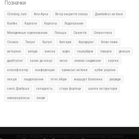
Позначки
Climbing Jam
Ала-Арча
Вечір закриття сезону
Домбайскі зв`язки
Казбек
Карпати
Карпаты
Ледолазание
Молодежные соревнования
Польша
Сванетія
Словаччина
Сіпавін
Талунг
Ушгулі
болгарія
боулдерінг
бігові лижи
ветерани
виїзди
внески
відео
гашербрум
говерла
денеши
драйтулінг
запис до секціі
зесхо
зимові сходження
картки
класифікатор
конференция
кримські зв'язки
кубок україни
лекція
льодолазіння
літні збори
маршрут Балезина
розряди
скелі Довбуша
складність
стара фортеця
школа інструкторів
южноукраїнськ
якоря
©2026
ФЕДЕРАЦІЯ АЛЬПІНІЗМУ І СКЕЛЕЛАЗІННЯ МІСТА КИЄВА