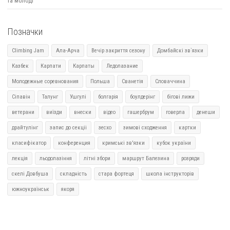
та молоді
Позначки
Climbing Jam
Ала-Арча
Вечір закриття сезону
Домбайскі зв`язки
Казбек
Карпати
Карпаты
Ледолазание
Молодежные соревнования
Польша
Сванетія
Словаччина
Сіпавін
Талунг
Ушгулі
болгарія
боулдерінг
бігові лижи
ветерани
виїзди
внески
відео
гашербрум
говерла
денеши
драйтулінг
запис до секціі
зесхо
зимові сходження
картки
класифікатор
конференция
кримські зв'язки
кубок україни
лекція
льодолазіння
літні збори
маршрут Балезина
розряди
скелі Довбуша
складність
стара фортеця
школа інструкторів
южноукраїнськ
якоря