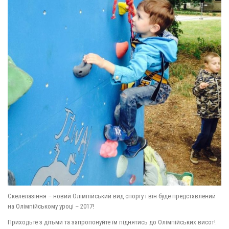
Скелелазіння – новий Олімпійський вид спорту і він буде представлений
на Олімпійському уроці – 2017!
Приходьте з дітьми та запропонуйте їм піднятись д
о Олімпійських висот!