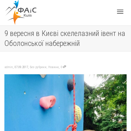
Toggle
9 вересня в Києві скелелазний івент на
Оболонської набережній
navigat
,
,
,
admin
07.09.2017
Без рубрики
,
Новини
0