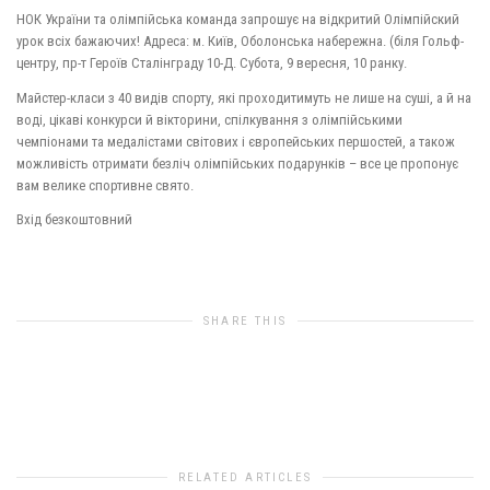
НОК України та олімпійська команда запрошує на відкритий Олімпійский
урок всіх бажаючих! Адреса: м. Київ, Оболонська набережна. (біля Гольф-
центру
, пр-т Героїв Сталінграду 10-Д. Субота, 9 вересня, 10 ранку.
Майстер-класи з 40 видів спорту, які проходитимуть не лише на суші, а й на
воді, цікаві конкурси й вікторини, спілкування з олімпійськими
чемпіонами та медалістами світових і європейських першостей, а також
можливість отримати безліч олімпійських подарунків – все це пропонує
вам велике спортивне свято.
Вхід безкоштовний
SHARE THIS
0
likes
RELATED ARTICLES