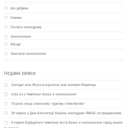
Без рубрики
Новини
Послуги скеледрому
Скелелазіння
Виїзди
Змагання скелелазіння
Недавні записи
Сьогодні своє 80-річчя відзначає Іван Іванович Маринець
Indie Go х Чемпіонат Києва зі скелелазіння!
70-років секції альпінізму і туризму «Темп-Антей»!
28 червня, у День Конституції України, скеледром «ФАіСК» не працюватиме.
6 червня Відбудеться Чемпіонат міста Києва зі скелелазіння серед юнаків