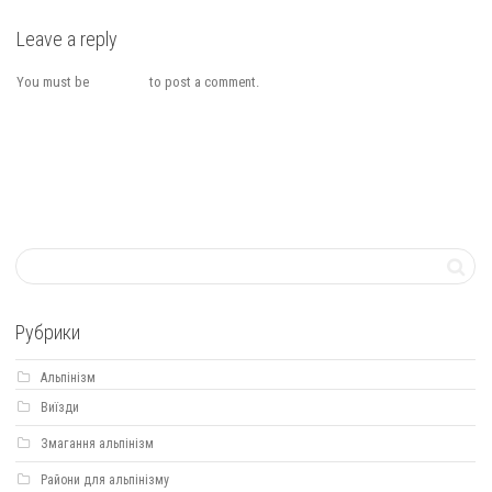
Leave a reply
You must be
logged in
to post a comment.
Рубрики
Альпінізм
Виїзди
Змагання альпінізм
Райони для альпінізму