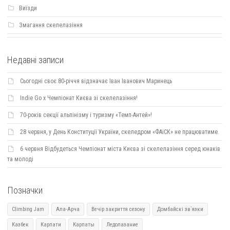
Виїзди
Змагання скелелазіння
Недавні записи
Сьогодні своє 80-річчя відзначає Іван Іванович Маринець
Indie Go х Чемпіонат Києва зі скелелазіння!
70-років секції альпінізму і туризму «Темп-Антей»!
28 червня, у День Конституції України, скеледром «ФАіСК» не працюватиме.
6 червня Відбудеться Чемпіонат міста Києва зі скелелазіння серед юнаків
та молоді
Позначки
Climbing Jam
Ала-Арча
Вечір закриття сезону
Домбайскі зв`язки
Казбек
Карпати
Карпаты
Ледолазание