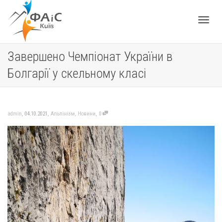
Toggle
Завершено Чемпіонат України в
Болгарії у скельному класі
navigat
,
,
,
admin
04.10.2021
Альпінізм
,
Новини
0