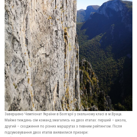
Завершено Чемпіонат України в Болгарії у скельному класі в м.Враца.
Майже тиждень сім команд змагались на двох етапах: перший – школа,
другий – сходження по різних маршрутах з певним рейтингом. Після
підсумовування двох етапів виявилися призери: