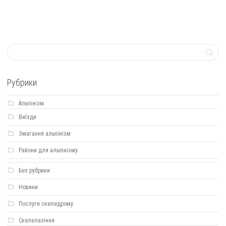
Рубрики
Альпінізм
Виїзди
Змагання альпінізм
Райони для альпінізму
Без рубрики
Новини
Послуги скеледрому
Скелелазіння