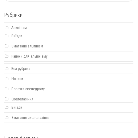
Рубрики
Альпінізм
Виїзди
Змагання альпінізм
Райони для альпінізму
Без рубрики
Новини
Послуги скеледрому
Скелелазіння
Виїзди
Змагання скелелазіння