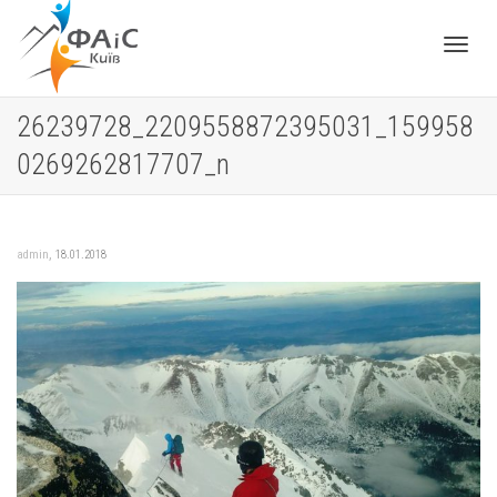
Toggle
26239728_2209558872395031_159958
0269262817707_n
navigat
,
admin
18.01.2018