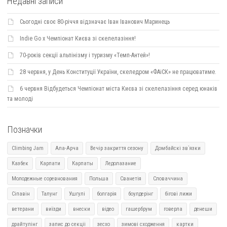
Недавні записи
Сьогодні своє 80-річчя відзначає Іван Іванович Маринець
Indie Go х Чемпіонат Києва зі скелелазіння!
70-років секції альпінізму і туризму «Темп-Антей»!
28 червня, у День Конституції України, скеледром «ФАіСК» не працюватиме.
6 червня Відбудеться Чемпіонат міста Києва зі скелелазіння серед юнаків
та молоді
Позначки
Climbing Jam
Ала-Арча
Вечір закриття сезону
Домбайскі зв`язки
Казбек
Карпати
Карпаты
Ледолазание
Молодежные соревнования
Польша
Сванетія
Словаччина
Сіпавін
Талунг
Ушгулі
болгарія
боулдерінг
бігові лижи
ветерани
виїзди
внески
відео
гашербрум
говерла
денеши
драйтулінг
запис до секціі
зесхо
зимові сходження
картки