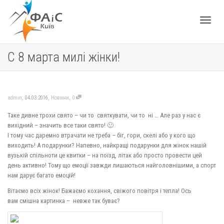
Toggle
С 8 марта милі жінки!
navigat
,
,
,
admin
04.03.2016
Новини
0
Таке дивне трохи свято – чи то святкувати, чи то нi … Але раз у нас є
вихідний – значить все таки свято! 🙂
І тому час даремно втрачати не треба – біг, гори, скелі або у кого що
виходить! А подарунки? Напевно, найкращі подарунки для жінок нашій
вузькій спільноти це квитки – на поїзд, літак або просто провести цей
день активно! Тому що емоції завжди лишаються найголовнішими, а спорт
нам дарує багато емоцій!
Вітаємо всіх жінок! Бажаємо кохання, свіжого повітря і тепла! Ось
вам смішна картинка – невже так буває?