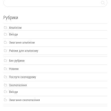
Рубрики
Альпінізм
Виїзди
Змагання альпінізм
Райони для альпінізму
Без рубрики
Новини
Послуги скеледрому
Скелелазіння
Виїзди
Змагання скелелазіння