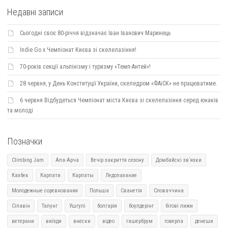
Недавні записи
Сьогодні своє 80-річчя відзначає Іван Іванович Маринець
Indie Go х Чемпіонат Києва зі скелелазіння!
70-років секції альпінізму і туризму «Темп-Антей»!
28 червня, у День Конституції України, скеледром «ФАіСК» не працюватиме.
6 червня Відбудеться Чемпіонат міста Києва зі скелелазіння серед юнаків
та молоді
Позначки
Climbing Jam
Ала-Арча
Вечір закриття сезону
Домбайскі зв`язки
Казбек
Карпати
Карпаты
Ледолазание
Молодежные соревнования
Польша
Сванетія
Словаччина
Сіпавін
Талунг
Ушгулі
болгарія
боулдерінг
бігові лижи
ветерани
виїзди
внески
відео
гашербрум
говерла
денеши