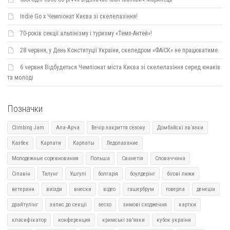
Indie Go х Чемпіонат Києва зі скелелазіння!
70-років секції альпінізму і туризму «Темп-Антей»!
28 червня, у День Конституції України, скеледром «ФАіСК» не працюватиме.
6 червня Відбудеться Чемпіонат міста Києва зі скелелазіння серед юнаків
та молоді
Позначки
Climbing Jam
Ала-Арча
Вечір закриття сезону
Домбайскі зв`язки
Казбек
Карпати
Карпаты
Ледолазание
Молодежные соревнования
Польша
Сванетія
Словаччина
Сіпавін
Талунг
Ушгулі
болгарія
боулдерінг
бігові лижи
ветерани
виїзди
внески
відео
гашербрум
говерла
денеши
драйтулінг
запис до секціі
зесхо
зимові сходження
картки
класифікатор
конференция
кримські зв'язки
кубок україни