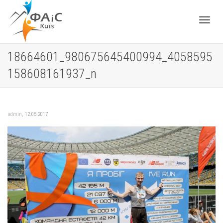
Toggle
18664601_980675645400994_4058595
158608161937_n
navigat
,
admin
12.06.2017