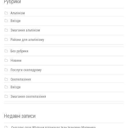
Рубрики
Альпінізм
Виїзди
Змагання альпінізм
Райони для альпінізму
Без рубрики
Новини
Послуги скеледрому
Скелелазіння
Виїзди
Змагання скелелазіння
Недавні записи
Сьогодні своє 80-річчя відзначає Іван Іванович Маринець