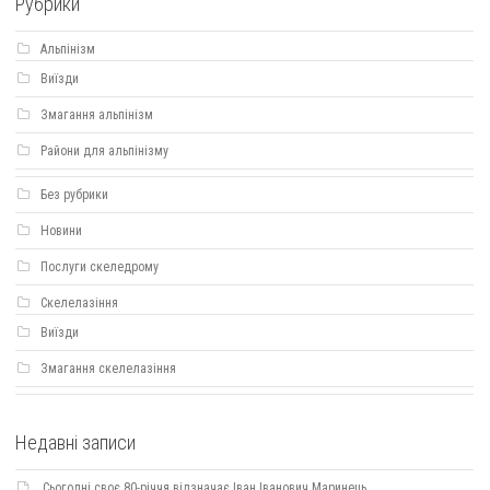
Рубрики
Альпінізм
Виїзди
Змагання альпінізм
Райони для альпінізму
Без рубрики
Новини
Послуги скеледрому
Скелелазіння
Виїзди
Змагання скелелазіння
Недавні записи
Сьогодні своє 80-річчя відзначає Іван Іванович Маринець