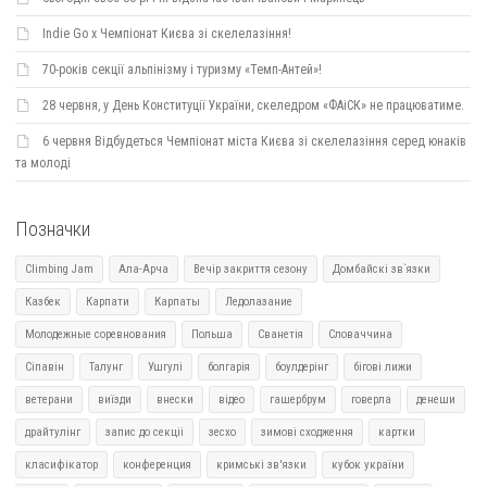
Indie Go х Чемпіонат Києва зі скелелазіння!
70-років секції альпінізму і туризму «Темп-Антей»!
28 червня, у День Конституції України, скеледром «ФАіСК» не працюватиме.
6 червня Відбудеться Чемпіонат міста Києва зі скелелазіння серед юнаків
та молоді
Позначки
Climbing Jam
Ала-Арча
Вечір закриття сезону
Домбайскі зв`язки
Казбек
Карпати
Карпаты
Ледолазание
Молодежные соревнования
Польша
Сванетія
Словаччина
Сіпавін
Талунг
Ушгулі
болгарія
боулдерінг
бігові лижи
ветерани
виїзди
внески
відео
гашербрум
говерла
денеши
драйтулінг
запис до секціі
зесхо
зимові сходження
картки
класифікатор
конференция
кримські зв'язки
кубок україни