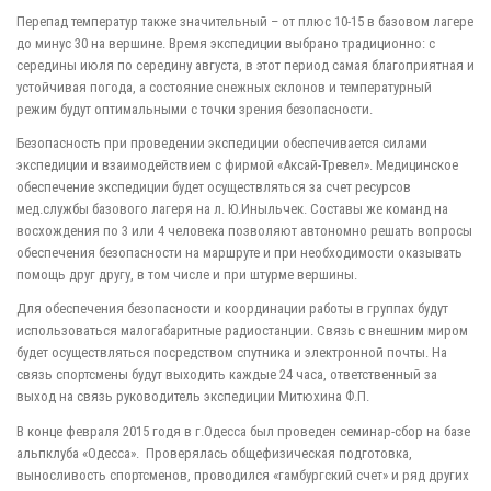
Перепад температур также значительный – от плюс 10-15 в базовом лагере
до минус 30 на вершине. Время экспедиции выбрано традиционно: с
середины июля по середину августа, в этот период самая благоприятная и
устойчивая погода, а состояние снежных склонов и температурный
режим будут оптимальными с точки зрения безопасности.
Безопасность при проведении экспедиции обеспечивается силами
экспедиции и взаимодействием с фирмой «Аксай-Тревел». Медицинское
обеспечение экспедиции будет осуществляться за счет ресурсов
мед.службы базового лагеря на л. Ю.Иныльчек. Составы же команд на
восхождения по 3 или 4 человека позволяют автономно решать вопросы
обеспечения безопасности на маршруте и при необходимости оказывать
помощь друг другу, в том числе и при штурме вершины.
Для обеспечения безопасности и координации работы в группах будут
использоваться малогабаритные радиостанции. Связь с внешним миром
будет осуществляться посредством спутника и электронной почты. На
связь спортсмены будут выходить каждые 24 часа, ответственный за
выход на связь руководитель экспедиции Митюхина Ф.П.
В конце февраля 2015 годя в г.Одесса был проведен семинар-сбор на базе
альпклуба «Одесса». Проверялась общефизическая подготовка,
выносливость спортсменов, проводился «гамбургский счет» и ряд других