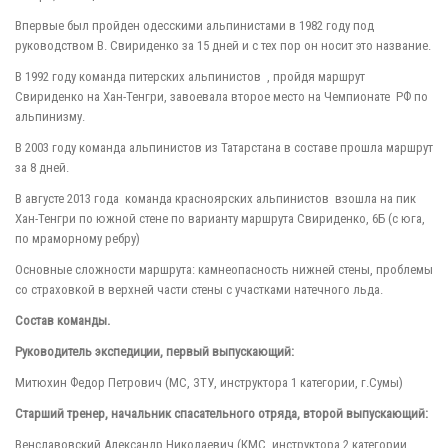
Впервые был пройден одесскими альпинистами в 1982 году под
руководством В. Свириденко за 15 дней и с тех пор он носит это название.
В 1992 году команда питерских альпинистов , пройдя маршрут
Свириденко на Хан-Тенгри, завоевала второе место на Чемпионате РФ по
альпинизму.
В 2003 году команда альпинистов из Татарстана в составе прошла маршрут
за 8 дней.
В августе 2013 года команда красноярских альпинистов взошла на пик
Хан-Тенгри по южной стене по варианту маршрута Свириденко, 6Б (с юга,
по мраморному ребру)
Основные сложности маршрута: камнеопасность нижней стены, проблемы
со страховкой в верхней части стены с участками натечного льда.
Состав команды.
Руководитель экспедиции, первый выпускающий:
Митюхин Федор Петрович (МС, ЗТУ, инструктора 1 категории, г.Сумы)
Старший тренер, начальник спасательного отряда, второй выпускающий:
Венславовский Александр Николаевич (КМС, инструктора 2 категории