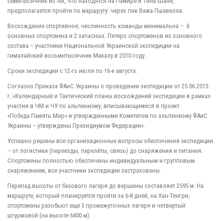
семитысячник из тех, что находятся на Памире и Тянь-Шане,
предполагается пройти по маршруту через пик Важа Пшавелла.
Восхождение спортивное, численность команды минимальна – 6
основных спортсмена и 2 запасных. Пятеро спортсменов из основного
состава – участники Национальной Украинской экспедиции на
гималайский восьмитысячник Макалу в 2010 году.
Сроки экспедиции с 12-го июля по 16-е августа.
Согласно Приказа ФАиС Украины о проведении экспедиции от 25.06.2015
г.:«Календарный и Тактический планы восхождений экспедиции в рамках
участия в ЧМ и ЧУ по альпинизму, вписывающимися в проект
«Победа.Память.Мир» и утвержденными Комитетом по альпинизму ФАиС
Украины – утверждены Президиумом Федерации».
Успешно решены все организационные вопросы обеспечения экспедиции
– от логистики (переезды, перелёты, связь) до снаряжения и питания.
Спортсмены полностью обеспечены индивидуальным и групповым
снаряжением, все участники экспедиции застрахованы.
Перепад высоты от базового лагеря до вершины составляет 2595 м. На
маршруте, который планируется пройти за 6-8 дней, на Хан-Тенгри,
спортсмены разобьют еще 3 промежуточных лагеря и четвертый
штурмовой (на высоте 6400 м).