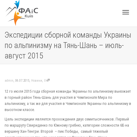
Toggle
Экспедиции сборной команды Украины
по альпинизму на Тянь-Шань – июль-
navigat
август 2015
,
,
,
admin
06.07.2015
Новини
0
12 го июля 2015 года сборная команды Украины по альпинизму выезжает
в горный район Тянь-Шань для участия в Чемпионате Мира по
альпинизму, а так же для участия в Чемпионате Украины по альпинизму в
высотном классе.
Цель экспедиции является прохождения двух семитысячников. Первый
по маршруту Свириденко по Южному гребню, категории сложности 6Б на
вершину Хан-Тенгри. Второй – пик Победы, самый тяжелый