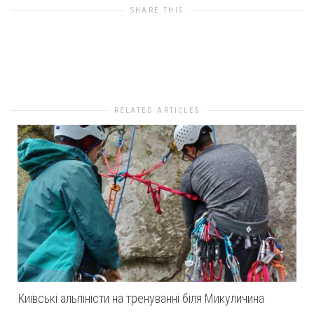
SHARE THIS
0
likes
RELATED ARTICLES
Київські альпіністи на тренуванні біля Микуличина