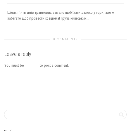
Цілих п’ять днів травневих замало щоб їхати далеко у гори, але ж
забагато щоб провести їх вдома! Група київських...
0 COMMENTS
Leave a reply
You must be
logged in
to post a comment.