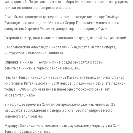
мероприятий. По результатам этого сбора были окончательно утверждены
списки основного и резервного состава.
В мае было проведено тренировочное восхождение на гору Эльбрус.
Руководитель экспедиции Митюхин Федор Петрович – мастер спорта,
заслуженный тренер Украины, инструктор 1 категории, г.Сумы
Старший тренер, начальник спасательного отряда, второй выпускающий:
Венславовский Александр Николаевич (кандидат в мастера спорта,
инструктора 2 категорииг. Винница)
Справка
: Пик Хан – Тенгри и пик Победы относятся к горам
семитысячникам в горном районе Тянь-Шань .
Пик Хан-Тенгри находится на границе Казахстана (высшая точка страны),
Киргизии и Китая. Высота — 7010 метров (с ледником), без учёта ледяной
толщи — 6995 м. Его название в переводе с тюркского означает
«Повелитель неба».
В настоящее время на Хан-Тенгри проложено уже, как минимум, 25
маршрутов восхождений с севера и с юга. Это популярное место
мирового альпинизма.
Маршрут Свириденко относится к самому сложному маршруту на Хан-
Тенгри, посещается нечасто.