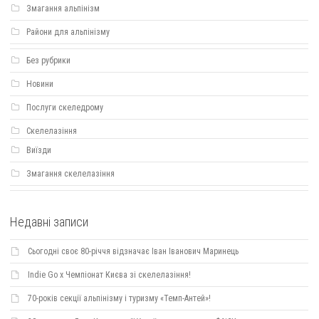
Змагання альпінізм
Райони для альпінізму
Без рубрики
Новини
Послуги скеледрому
Скелелазіння
Виїзди
Змагання скелелазіння
Недавні записи
Сьогодні своє 80-річчя відзначає Іван Іванович Маринець
Indie Go х Чемпіонат Києва зі скелелазіння!
70-років секції альпінізму і туризму «Темп-Антей»!