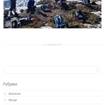
Previous Image
Next Image
0 COMMENTS
Рубрики
Альпінізм
Виїзди