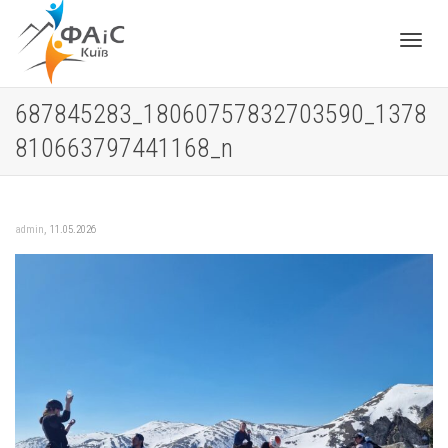
Toggle
687845283_18060757832703590_1378
810663797441168_n
navigat
,
admin
11.05.2026