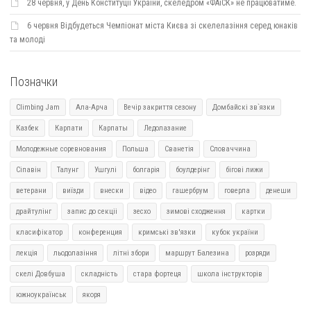
28 червня, у День Конституції України, скеледром «ФАіСК» не працюватиме.
6 червня Відбудеться Чемпіонат міста Києва зі скелелазіння серед юнаків
та молоді
Позначки
Climbing Jam
Ала-Арча
Вечір закриття сезону
Домбайскі зв`язки
Казбек
Карпати
Карпаты
Ледолазание
Молодежные соревнования
Польша
Сванетія
Словаччина
Сіпавін
Талунг
Ушгулі
болгарія
боулдерінг
бігові лижи
ветерани
виїзди
внески
відео
гашербрум
говерла
денеши
драйтулінг
запис до секціі
зесхо
зимові сходження
картки
класифікатор
конференция
кримські зв'язки
кубок україни
лекція
льодолазіння
літні збори
маршрут Балезина
розряди
скелі Довбуша
складність
стара фортеця
школа інструкторів
южноукраїнськ
якоря