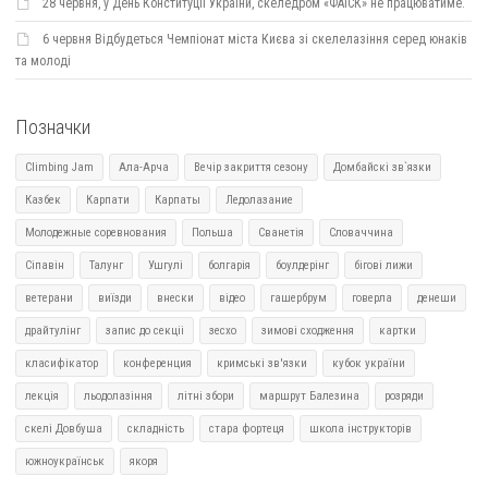
28 червня, у День Конституції України, скеледром «ФАіСК» не працюватиме.
6 червня Відбудеться Чемпіонат міста Києва зі скелелазіння серед юнаків
та молоді
Позначки
Climbing Jam
Ала-Арча
Вечір закриття сезону
Домбайскі зв`язки
Казбек
Карпати
Карпаты
Ледолазание
Молодежные соревнования
Польша
Сванетія
Словаччина
Сіпавін
Талунг
Ушгулі
болгарія
боулдерінг
бігові лижи
ветерани
виїзди
внески
відео
гашербрум
говерла
денеши
драйтулінг
запис до секціі
зесхо
зимові сходження
картки
класифікатор
конференция
кримські зв'язки
кубок україни
лекція
льодолазіння
літні збори
маршрут Балезина
розряди
скелі Довбуша
складність
стара фортеця
школа інструкторів
южноукраїнськ
якоря