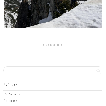
Previous Image
Next Image
0 COMMENTS
Рубрики
Альпінізм
Виїзди