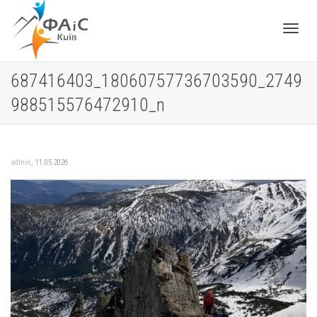
Toggle
687416403_18060757736703590_2749
988515576472910_n
navigat
,
admin
11.05.2026