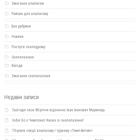
Змагання альпінізм
Райони для альпінізму
Без рубрики
Новини
Послуги скеледрому
Скелелазіння
Виїзди
Змагання скелелазіння
Недавні записи
Сьогодні своє 80-річчя відзначає Іван Іванович Маринець
Indie Go х Чемпіонат Києва зі скелелазіння!
70-років секції альпінізму і туризму «Темп-Антей»!