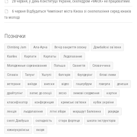
28 червня, у День Конституції України, скеледром «ФАіСК» не працюватиме.
6 червня Відбудеться Чемпіонат міста Києва зі скелелазіння серед юнаків
та молоді
Позначки
Climbing Jam
Ала-Арча
Вечір закриття сезону
Домбайскі зв`язки
Казбек
Карпати
Карпаты
Ледолазание
Молодежные соревнования
Польша
Сванетія
Словаччина
Сіпавін
Талунг
Ушгулі
болгарія
боулдерінг
бігові лижи
ветерани
виїзди
внески
відео
гашербрум
говерла
денеши
драйтулінг
запис до секціі
зесхо
зимові сходження
картки
класифікатор
конференция
кримські зв'язки
кубок україни
лекція
льодолазіння
літні збори
маршрут Балезина
розряди
скелі Довбуша
складність
стара фортеця
школа інструкторів
южноукраїнськ
якоря