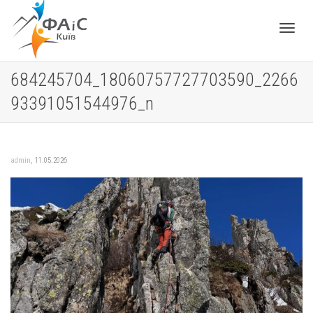
Toggle
684245704_18060757727703590_2266
93391051544976_n
navigat
,
admin
11.05.2026