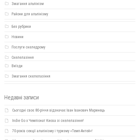
Змагання альпінізм
Райони для альпінізму
Без рубрики
Новини
Послуги скеледрому
Скелелазіння
Виїзди
Змагання скелелазіння
Недавні записи
Сьогодні своє 80-річчя відзначає Іван Іванович Маринець
Indie Go х Чемпіонат Києва зі скелелазіння!
70-років секції альпінізму і туризму «Темп-Антей»!