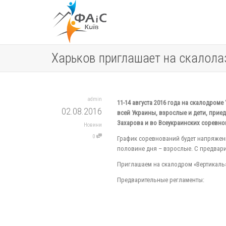
Харьков приглашает на скалола
admin
11-14 августа 2016 года на скалодром
02.08.2016
всей Украины, взрослые и дети, прие
Захарова и во Всеукраинских соревн
Новини
0
График соревнований будет напряженны
половине дня – взрослые. С предвар
Приглашаем на скалодром «Вертикаль»
Предварительные регламенты:
РЕГЛАМЕНТ ЮНИОРЫ
РЕГЛАМЕНТ ВЗРОСЛЫЕ