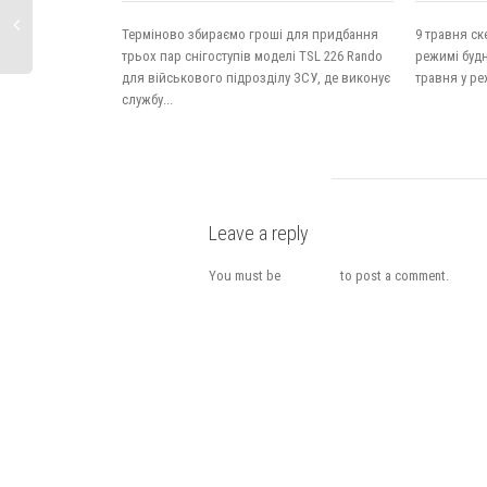
Терміново збираємо гроші для придбання
9 травня с
трьох пар снігоступів моделі TSL 226 Rando
режимі будн
для військового підрозділу ЗСУ, де виконує
травня у ре
службу...
Leave a reply
You must be
logged in
to post a comment.