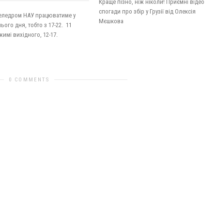
Краще пізно, ніж ніколи! Приємні відео
спогади про збір у Грузії від Олексія
келедром НАУ працюватиме у
Мєшкова
ього дня, тобто з 17-22. 11
жимі вихідного, 12-17.
0 COMMENTS