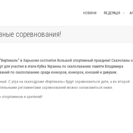
НОВИНИ
ФЕДЕРАЦІЯ
А
зные соревнования!
е “Вертикаль” в Харькове состоится большой спортивный праздник! Скалолазы с
дут для участия в этапе Кубка Украины по скалолазанию памяти Владимира
ований по скалолазанию среди юниоров, юниорок, юношей и девушек.
й. С утра на скалодроме «Вертикаль» будут соревноваться дети, а во второй
ительными регламентами соревнований можно ознакомиться ниже.
 спортсменов и зрителей!