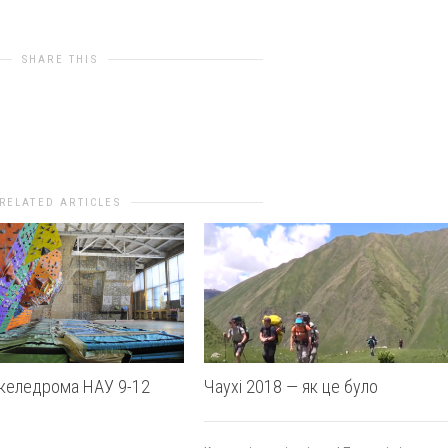
SHARE THIS
es
RELATED ARTICLES
скеледрома НАУ 9-12
Чаухі 2018 — як це було