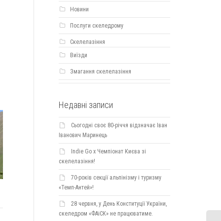
Новини
Послуги скеледрому
Скелелазіння
Виїзди
Змагання скелелазіння
Недавні записи
Сьогодні своє 80-річчя відзначає Іван
Іванович Маринець
Indie Go х Чемпіонат Києва зі
скелелазіння!
70-років секції альпінізму і туризму
«Темп-Антей»!
Робота стенда НАУ на свята у
Вітаємо з днем наро
червні
Ігоря Чаплинського!
28 червня, у День Конституції України,
скеледром «ФАіСК» не працюватиме.