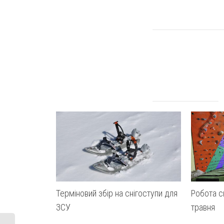
0
lik
Терміновий збір на снігоступи для
Робота 
ЗСУ
травня