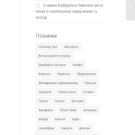
6 червня Відбудеться Чемпіонат міста
15,16,17 червня вихідні 28,29,30 червня
Сьогодні день народження
Києва зі скелелазіння серед юнаків та
вихідні
українського та київського
молоді
Ігоря Чаплинського. Вітає
щастя, міцного здоров’я, ене
Позначки
Climbing Jam
Ала-Арча
Вечір закриття сезону
Домбайскі зв`язки
Казбек
Карпати
Карпаты
Ледолазание
Молодежные соревнования
Польша
Сванетія
Словаччина
Сіпавін
Талунг
Ушгулі
болгарія
боулдерінг
бігові лижи
ветерани
виїзди
внески
відео
гашербрум
говерла
денеши