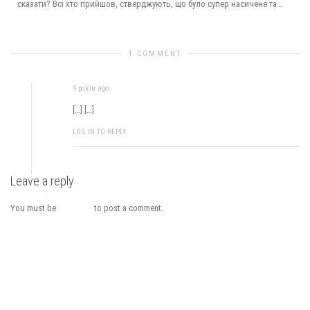
сказати? Всі хто прийшов, стверджують, що було супер насичене та...
1 COMMENT
Заходи в березні та деяки дати | ФАиС города Киева
9 років ago
[…] […]
LOG IN TO REPLY.
Leave a reply
You must be
logged in
to post a comment.