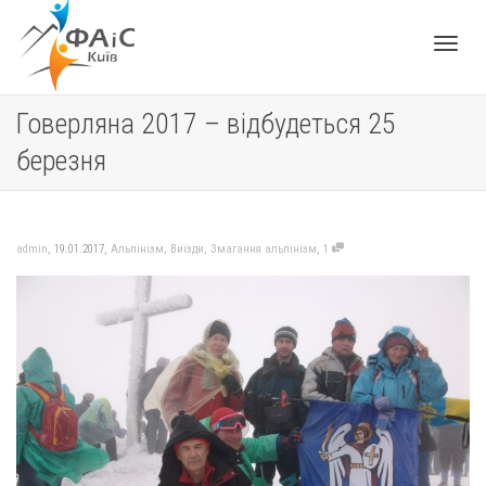
Toggle
Говерляна 2017 – відбудеться 25
березня
navigat
,
,
,
admin
19.01.2017
Альпінізм
,
Виїзди
,
Змагання альпінізм
1