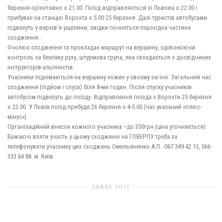
березня орієнтовно о 21.00. Поїзд відправляється зі Львова о 22.00 і
прибуває на станцію Ворохта о 5.00 25 березня. Далі туристів автобусами
підвезуть у верхів’я ущелини, звідки почнеться пішохідна частина
сходження..
Очолює сходження та прокладає маршрут на вершину, здійснюючи
контроль за безпеку руху, штурмова група, яка складається з досвідчених
інструкторів-альпіністів.
Учасники піднімаються на вершину кожен у своєму загоні. Загальний час
сходження (підйом і спуск) біля 8-ми годин. Після спуску учасників
автобусом підвезуть до поїзду. Відправлення поїзда з Ворохти 25 березня
о 22.00. У Львів поїзд прибуде 26 березня о 4-5.00 (час указаний «плюс-
мінус»).
Організаційний внесок кожного учасника –до 350грн (ціна уточняється).
Бажаючі взяти участь у цьому сходженні на ГОВЕРЛУ треба за
телефонувати учаснику цих сходжень Омельяненко А.Л. -067 349 42 13, 066
333 64 88. м. Київ.
SHARE THIS
1
like