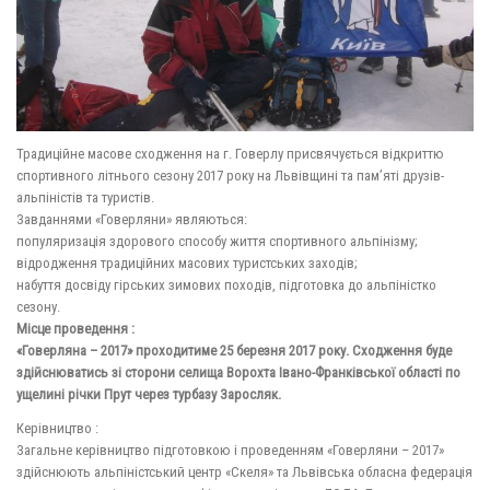
Традиційне масове сходження на г. Говерлу присвячується відкриттю
спортивного літнього сезону 2017 року на Львівщині та пам’яті друзів-
альпіністів та туристів.
Завданнями «Говерляни» являються:
популяризація здорового способу життя спортивного альпінізму;
відродження традиційних масових туристських заходів;
набуття досвіду гірських зимових походів, підготовка до альпіністко
сезону.
Місце проведення :
«Говерляна – 2017» проходитиме 25 березня 2017 року. Сходження буде
здійснюватись зі сторони селища Ворохта Івано-Франківської області по
ущелині річки Прут через турбазу Заросляк.
Керівництво :
Загальне керівництво підготовкою і проведенням «Говерляни – 2017»
здійснюють альпіністський центр «Скеля» та Львівська обласна федерація