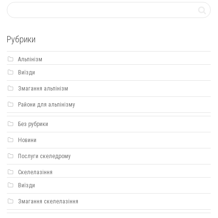
Рубрики
Альпінізм
Виїзди
Змагання альпінізм
Райони для альпінізму
Без рубрики
Новини
Послуги скеледрому
Скелелазіння
Виїзди
Змагання скелелазіння