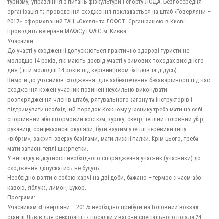
туризму, управління з питань фізкультури і спорту ЛОДА. Безпосередня
організація та проведення сходження покладається на штаб «Говерляни –
2017», сформований ТАЦ «Скеля» та ЛОФСТ. Організацією в Києві
проводять ветерани МАФіСу і ФАіС м. Києва.
Учасники:
До участі у сходженні допускаються практично здорові туристи не
молодше 14 років, які мають досвід участі у зимових походах вихідного
дня (діти молодші 14 років під керівництвом батьків та дідусь).
Вимоги до учасників сходження: для забезпечення безаварійності під час
сходження кожен учасник повинен неухильно виконувати
розпорядження членів штабу, рятувального загону та інструкторів і
підтримувати необхідний порядок Кожному учаснику треба мати на собі
спортивний або штормовий костюм, куртку, светр, теплий головний убір,
рукавиці, сонцезахисні окуляри, бути взутим у теплі черевики типу
«вібрам», закриті зверху бахілами, мати лижні палки. Крім цього, треба
мати запасні теплі шкарпетки.
У випадку відсутності необхідного спорядження учасник (учасники) до
сходження допускатись не будуть.
Необхідно взяти с собою харчі на дві доби, бажано – термос с чаєм або
кавою, яблука, лимон, цукор.
Програма:
Учасникам «Говерляни – 2017» необхідно прибути на Головний вокзал
станції Львів для реєстрації та посадки у вагони спеціального поїзда 24