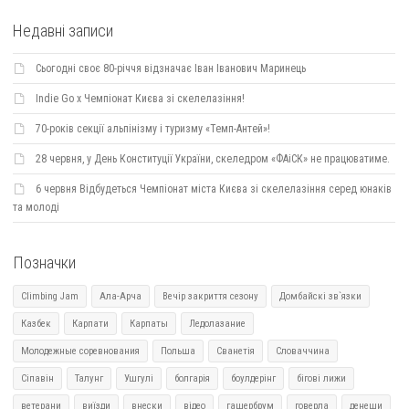
Недавні записи
Сьогодні своє 80-річчя відзначає Іван Іванович Маринець
Indie Go х Чемпіонат Києва зі скелелазіння!
70-років секції альпінізму і туризму «Темп-Антей»!
28 червня, у День Конституції України, скеледром «ФАіСК» не працюватиме.
6 червня Відбудеться Чемпіонат міста Києва зі скелелазіння серед юнаків
та молоді
Позначки
Climbing Jam
Ала-Арча
Вечір закриття сезону
Домбайскі зв`язки
Казбек
Карпати
Карпаты
Ледолазание
Молодежные соревнования
Польша
Сванетія
Словаччина
Сіпавін
Талунг
Ушгулі
болгарія
боулдерінг
бігові лижи
ветерани
виїзди
внески
відео
гашербрум
говерла
денеши