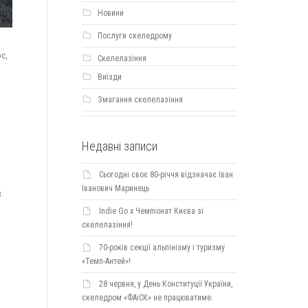
Новини
Послуги скеледрому
с,
Скелелазіння
Виїзди
Змагання скелелазіння
Недавні записи
Сьогодні своє 80-річчя відзначає Іван
Іванович Маринець
8
Indie Go х Чемпіонат Києва зі
скелелазіння!
70-років секції альпінізму і туризму
«Темп-Антей»!
28 червня, у День Конституції України,
скеледром «ФАіСК» не працюватиме.