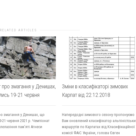
es
RELATED ARTICLES
т про змагання у Денишах,
Зміни в класифікаторі зимових
лись 19-21 червня
Карпат від 22.12.2018
ро змагання у Денишах, що
Напередодні зимового сезону пропонуємо
9-21 червня 2021 р. Чемпіонат
Вам оновлений класифікатор альпіністськи
елелазіння пам’яті Агнеси
маршрутів по Карпатах від Класифікаційної
комісії ФАіС України, голова Євген