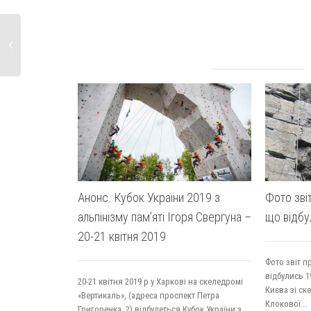
0
lik
Анонс. Кубок України 2019 з
Фото зві
альпінізму пам’яті Ігоря Свергуна –
що відбу
20-21 квітня 2019
Фото звіт п
відбулись 1
20-21 квітня 2019 р у Харкові на скеледромі
Києва зі ск
«Вертикаль», (адреса проспект Петра
Клокової...
Григоренка, 2) відбудеться Кубок України з