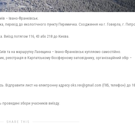
иїв – Івано-Франківськ.
ка, перехід до екологічного пункту Перемичка. Сходження на г. Говерла, г. Петро
. Виїзд потягом 116, 43 або 218 до Києва.
Київ та на маршрутку Лазещина – Івано-Франківськ купляємо самостійно.
к, реєстрація в Карпатському біосферному заповіднику, організаційний збір –
. Відправити лист на електронну адресу oks.rev@gmail.com (ПІБ, телефон) до 1
ть проведені збори учасників виїзду.
SHARE THIS