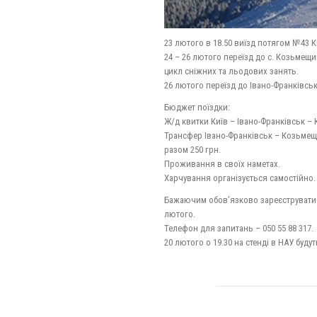
23 лютого в 18.50 виїзд потягом №43 К
24 – 26 лютого переїзд до с. Козьмещи
цикл сніжних та льодових занять.
26 лютого переїзд до Івано-Франківська
Бюджет поїздки:
Ж/д квитки Київ – Івано-Франківськ – 
Трансфер Івано-Франківськ – Козьмещи
разом 250 грн.
Проживання в своїх наметах.
Харчування організується самостійно.
Бажаючим обов’язково зареєструватись
лютого.
Телефон для запитань – 050 55 88 317.
20 лютого о 19.30 на стенді в НАУ буду