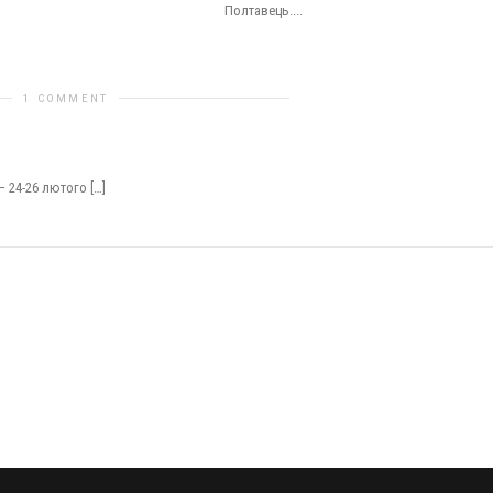
Полтавець....
1 COMMENT
ФАиС города Киева
— 24-26 лютого […]