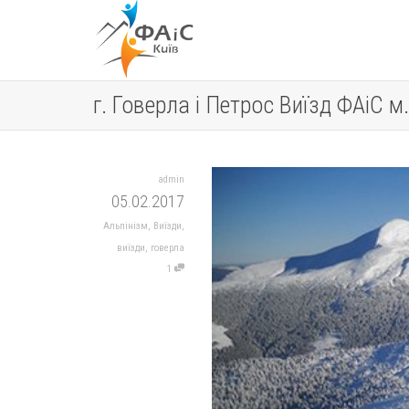
г. Говерла і Петрос Виїзд ФАіС 
admin
05.02.2017
Альпінізм
,
Виїзди
,
виїзди
,
говерла
1