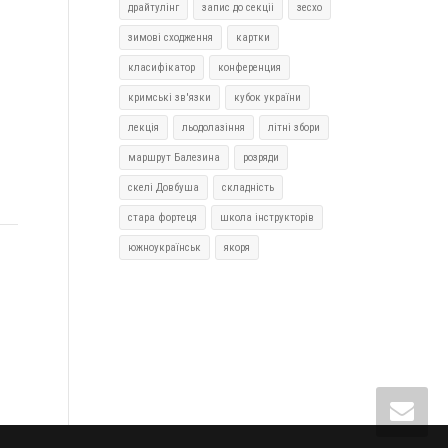
драйтулінг
запис до секціі
зесхо
зимові сходження
картки
класифікатор
конференция
кримські зв'язки
кубок україни
лекція
льодолазіння
літні збори
маршрут Балезина
розряди
скелі Довбуша
складність
стара фортеця
школа інструкторів
южноукраїнськ
якоря