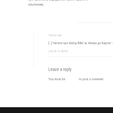
альпінізму...
Виїзд ФАіС м. Києва до Карпат — важливо! | 
9 років ago
[…] Читати про Виїзд ФАіС м. Києва до Карпат 
LOG IN TO REPLY.
Leave a reply
You must be
logged in
to post a comment.