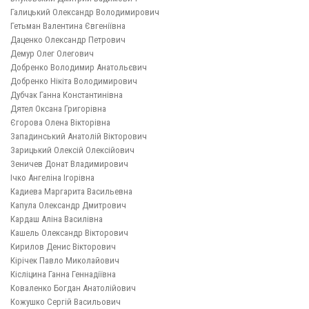
Галицький Олександр Володимирович
Гетьман Валентина Євгеніївна
Даценко Олександр Петрович
Демур Олег Олегович
Добренко Володимир Анатольєвич
Добренко Нікіта Володимирович
Дубчак Ганна Константинівна
Дятел Оксана Григорівна
Єгорова Олена Вікторівна
Западинський Анатолій Вікторович
Зарицький Олексій Олексійович
Зеничев Донат Владимирович
Ічко Ангеліна Ігорівна
Кадиева Маргарита Васильевна
Капула Олександр Дмитрович
Кардаш Аліна Василівна
Кашель Олександр Вікторович
Кирилов Денис Вікторович
Кірічек Павло Миколайович
Кісліцина Ганна Геннадіївна
Коваленко Богдан Анатолійович
Кожушко Сергій Васильович