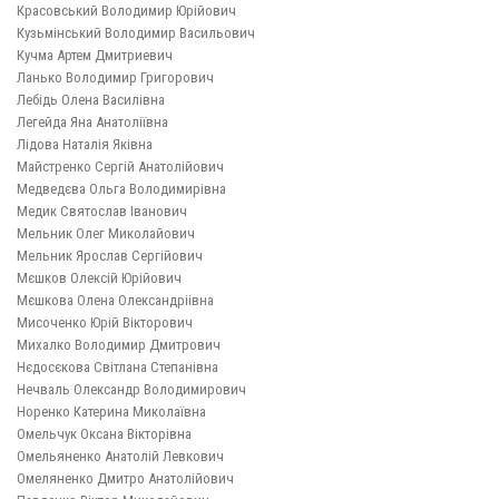
Красовський Володимир Юрійович
Кузьмiнський Володимир Васильович
Кучма Артем Дмитриевич
Ланько Володимир Григорович
Лебідь Олена Василівна
Легейда Яна Анатоліївна
Лiдова Наталія Яківна
Майстренко Сергій Анатолійович
Медведєва Ольга Володимирівна
Медик Святослав Іванович
Мельник Олег Миколайович
Мельник Ярослав Сергійович
Мєшков Олексій Юрійович
Мєшкова Олена Олександріівна
Мисоченко Юрій Вікторович
Михалко Володимир Дмитрович
Нєдосєкова Світлана Степанівна
Нечваль Олександр Володимирович
Норенко Катерина Миколаївна
Омельчук Оксана Вікторівна
Омельяненко Анатолій Левкович
Омеляненко Дмитро Анатолійович