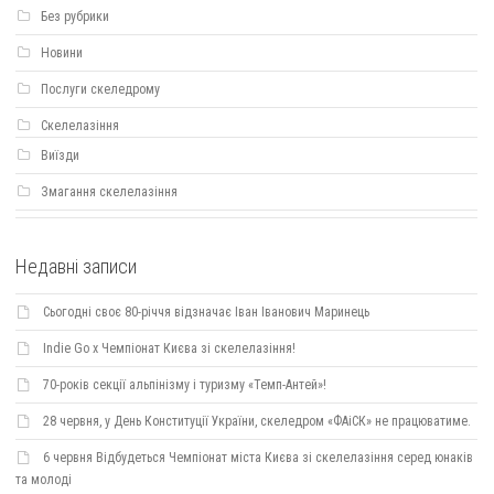
Без рубрики
Новини
Послуги скеледрому
Скелелазіння
Виїзди
Змагання скелелазіння
Недавні записи
Сьогодні своє 80-річчя відзначає Іван Іванович Маринець
Indie Go х Чемпіонат Києва зі скелелазіння!
70-років секції альпінізму і туризму «Темп-Антей»!
28 червня, у День Конституції України, скеледром «ФАіСК» не працюватиме.
6 червня Відбудеться Чемпіонат міста Києва зі скелелазіння серед юнаків
та молоді