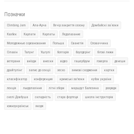
Позначки
Climbing Jam
Ала-Арча
Вечір закриття сезону
Домбайскі зв`язки
Казбек
Карпати
Карпаты
Ледолазание
Молодежные соревнования
Польша
Сванетія
Словаччина
Сіпавін
Талунг
Ушгулі
болгарія
боулдерінг
бігові лижи
ветерани
виїзди
внески
відео
гашербрум
говерла
денеши
драйтулінг
запис до секціі
зесхо
зимові сходження
картки
класифікатор
конференция
кримські зв'язки
кубок україни
лекція
льодолазіння
літні збори
маршрут Балезина
розряди
скелі Довбуша
складність
стара фортеця
школа інструкторів
южноукраїнськ
якоря