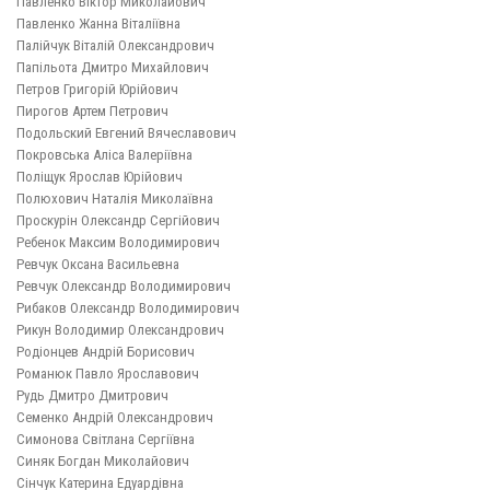
Павленко Віктор Миколайович
Павленко Жанна Віталіївна
Палійчук Віталій Олександрович
Папільота Дмитро Михайлович
Петров Григорій Юрійович
Пирогов Артем Петрович
Подольский Евгений Вячеславович
Покровська Аліса Валеріївна
Поліщук Ярослав Юрійович
Полюхович Наталія Миколаївна
Проскурін Олександр Сергійович
Ребенок Максим Володимирович
Ревчук Оксана Васильевна
Ревчук Олександр Володимирович
Рибаков Олександр Володимирович
Рикун Володимир Олександрович
Родіонцев Андрій Борисович
Романюк Павло Ярославович
Рудь Дмитро Дмитрович
Семенко Андрій Олександрович
Симонова Світлана Сергіївна
Синяк Богдан Миколайович
Сінчук Катерина Едуардівна