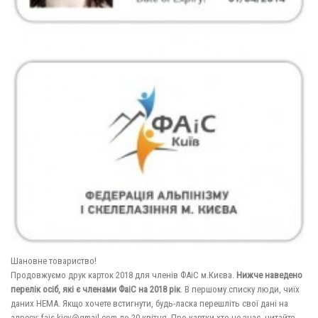
Шановне товариство!
Продовжуємо друк карток 2018 для членів ФАіС м.Києва.
Нижче наведено
перелік осіб, які є членами ФаіС на 2018 рік
. В першому списку люди, чиїх
даних НЕМА. Якщо хочете встигнути, будь-ласка перешліть свої дані на
адресу: fais.kiev@gmail.com до 20 квітня. Про картки хто не знає, читайте