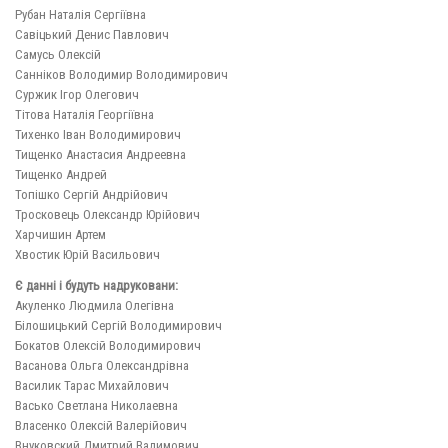
Рубан Наталія Сергіївна
Савіцький Денис Павлович
Самусь Олексій
Санніков Володимир Володимирович
Суржик Ігор Олегович
Тітова Наталія Георгіївна
Тихенко Іван Володимирович
Тищенко Анастасия Андреевна
Тищенко Андрей
Топішко Сергій Андрійович
Тросковець Олександр Юрiйович
Харчишин Артем
Хвостик Юрій Васильович
Є данні і будуть надруковани:
Акуленко Людмила Олегівна
Білошицький Сергій Володимирович
Бокатов Олексій Володимирович
Васанова Ольга Олександрівна
Василик Тарас Михайлович
Васько Светлана Николаевна
Власенко Олексій Валерійович
Внуковский Дмитрий Вадимович