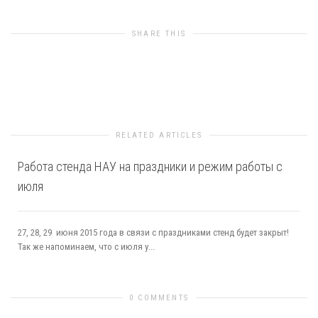
SHARE THIS
0
likes
RELATED ARTICLES
Работа стенда НАУ на праздники и режим работы с
июля
27, 28, 29 июня 2015 года в связи с праздниками стенд будет закрыт!
Так же напоминаем, что с июля у...
0 COMMENTS