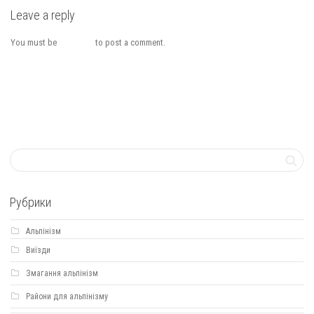
Leave a reply
You must be
logged in
to post a comment.
Рубрики
Альпінізм
Виїзди
Змагання альпінізм
Райони для альпінізму