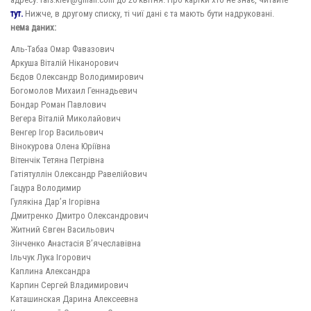
тут
.
Нижче, в другому списку, ті чиї дані є та мають бути надруковані.
нема даних:
Аль-Табаа Омар Фавазович
Аркуша Віталій Ніканорович
Бєдов Олександр Володимирович
Богомолов Михаил Геннадьевич
Бондар Роман Павлович
Вегера Віталій Миколайович
Венгер Ігор Васильович
Вінокурова Олена Юріївна
Вітенчік Тетяна Петрівна
Гатіятуллін Олександр Равелійович
Гацура Володимир
Гулякіна Дар’я Ігорівна
Дмитренко Дмитро Олександрович
Житний Євген Васильович
Зінченко Анастасія В’ячеславівна
Ільчук Лука Ігорович
Каплина Александра
Карпин Сергей Владимирович
Каташинская Дарина Алексеевна