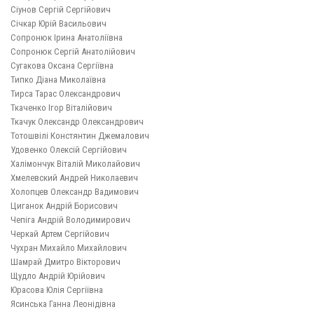
Сіунов Сергій Сергійович
Січкар Юрій Васильович
Сопронюк Ірина Анатоліївна
Сопронюк Сергій Анатолійович
Сугакова Оксана Сергіївна
Типко Діана Миколаївна
Тирса Тарас Олександрович
Ткаченко Ігор Віталійович
Ткачук Олександр Олександрович
Тотошвілі Констянтин Джемалович
Удовенко Олексій Сергійович
Халімончук Віталій Миколайович
Хмелевский Андрей Николаевич
Холопцев Олександр Вадимович
Циганок Андрій Борисович
Чепіга Андрій Володимирович
Черкай Артем Сергiйович
Чухран Михайло Михайлович
Шамрай Дмитро Вікторович
Щудло Андрій Юрійович
Юрасова Юлія Сергіївна
Ясинська Ганна Леонідівна