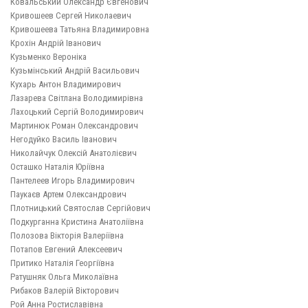
Ковальський Олександр Євгенович
Кривошеев Сергей Николаевич
Кривошеева Татьяна Владимировна
Крохін Андрій Іванович
Кузьменко Вероніка
Кузьмiнський Андрій Васильович
Кухарь Антон Владимирович
Лазарева Світлана Володимирівна
Лахоцький Сергій Володимирович
Мартинюк Роман Олександрович
Негодуйко Василь Іванович
Николайчук Олексій Анатолієвич
Осташко Наталія Юріївна
Пантелеев Игорь Владимирович
Паукаєв Артем Олександрович
Плотницький Святослав Сергійович
Подкурганна Кристина Анатоліївна
Полозова Вікторія Валеріївна
Потапов Евгений Алексеевич
Притико Наталія Георгіївна
Ратушняк Ольга Миколаївна
Рибаков Валерій Вікторович
Рой Анна Ростиславівна