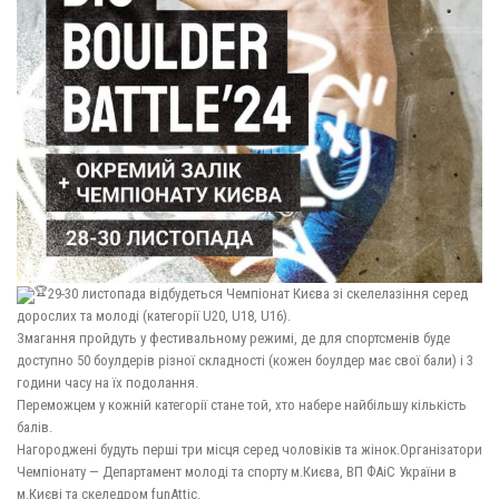
29-30 листопада відбудеться Чемпіонат Києва зі скелелазіння серед
дорослих та молоді (категорії U20, U18, U16).
Змагання пройдуть у фестивальному режимі, де для спортсменів буде
доступно 50 боулдерів різної складності (кожен боулдер має свої бали) і 3
години часу на їх подолання.
Переможцем у кожній категорії стане той, хто набере найбільшу кількість
балів.
Нагороджені будуть перші три місця серед чоловіків та жінок.Організатори
Чемпіонату — Департамент молоді та спорту м.Києва, ВП ФАіС України в
м.Києві та скеледром funAttic.