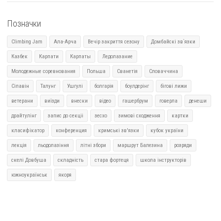
Позначки
Climbing Jam
Ала-Арча
Вечір закриття сезону
Домбайскі зв`язки
Казбек
Карпати
Карпаты
Ледолазание
Молодежные соревнования
Польша
Сванетія
Словаччина
Сіпавін
Талунг
Ушгулі
болгарія
боулдерінг
бігові лижи
ветерани
виїзди
внески
відео
гашербрум
говерла
денеши
драйтулінг
запис до секціі
зесхо
зимові сходження
картки
класифікатор
конференция
кримські зв'язки
кубок україни
лекція
льодолазіння
літні збори
маршрут Балезина
розряди
скелі Довбуша
складність
стара фортеця
школа інструкторів
южноукраїнськ
якоря