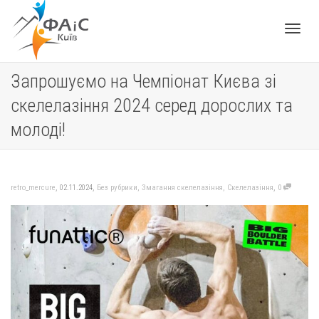
Toggle
Запрошуємо на Чемпіонат Києва зі
скелелазіння 2024 серед дорослих та
navigat
молоді!
,
,
,
retro_mercure
02.11.2024
Без рубрики
,
Змагання скелелазіння
,
Скелелазіння
0