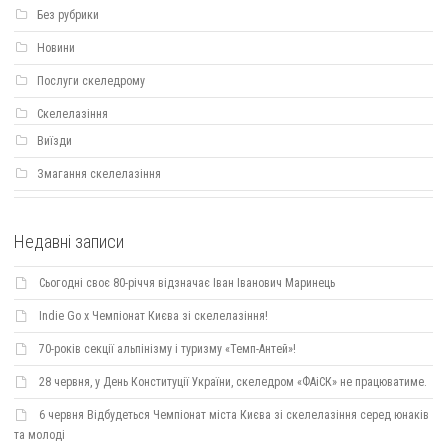
Без рубрики
Новини
Послуги скеледрому
Скелелазіння
Виїзди
Змагання скелелазіння
Недавні записи
Сьогодні своє 80-річчя відзначає Іван Іванович Маринець
Indie Go х Чемпіонат Києва зі скелелазіння!
70-років секції альпінізму і туризму «Темп-Антей»!
28 червня, у День Конституції України, скеледром «ФАіСК» не працюватиме.
6 червня Відбудеться Чемпіонат міста Києва зі скелелазіння серед юнаків
та молоді