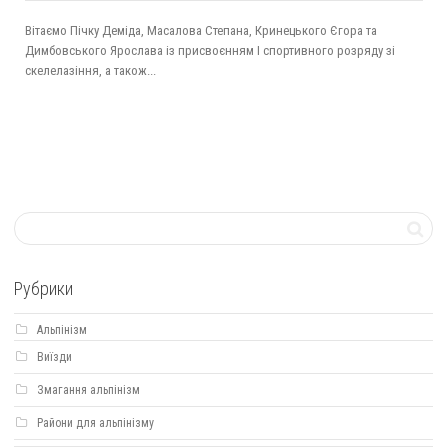
Вітаємо Пічку Деміда, Масалова Степана, Кринецького Єгора та
Димбовського Ярослава із присвоєнням І спортивного розряду зі
скелелазіння, а також...
Рубрики
Альпінізм
Виїзди
Змагання альпінізм
Райони для альпінізму