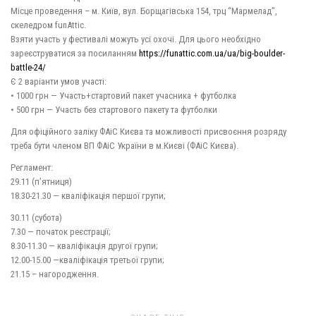
Місце проведення – м. Київ, вул. Борщагівська 154, трц “Мармелад”,
скеледром funAttic.
Взяти участь у фестивалі можуть усі охочі. Для цього необхідно
зареєструватися за посиланням
https://funattic.com.ua/ua/big-boulder-
battle-24/
Є 2 варіанти умов участі:
• 1000 грн — Участь+стартовий пакет учасника + футболка
• 500 грн — Участь без стартового пакету та футболки
Для офіційного заліку ФАіС Києва та можливості присвоєння розряду
треба бути членом ВП ФАіС України в м.Києві (ФАіС Києва).
Регламент:
29.11 (п’ятниця)
18.30-21.30 — кваліфікація першої групи;
30.11 (субота)
7.30 — початок реєстрації;
8.30-11.30 — кваліфікація другої групи;
12.00-15.00 —кваліфікація третьої групи;
21.15 – нагородження.