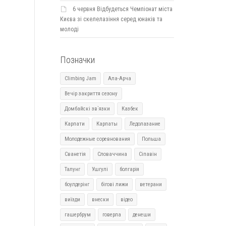
6 червня Відбудеться Чемпіонат міста
Києва зі скелелазіння серед юнаків та
молоді
Позначки
Climbing Jam
Ала-Арча
Вечір закриття сезону
Домбайскі зв`язки
Казбек
Карпати
Карпаты
Ледолазание
Молодежные соревнования
Польша
Сванетія
Словаччина
Сіпавін
Талунг
Ушгулі
болгарія
боулдерінг
бігові лижи
ветерани
виїзди
внески
відео
гашербрум
говерла
денеши