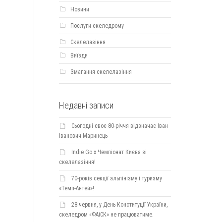
Новини
Послуги скеледрому
Скелелазіння
Виїзди
Змагання скелелазіння
Недавні записи
Сьогодні своє 80-річчя відзначає Іван
Іванович Маринець
Indie Go х Чемпіонат Києва зі
скелелазіння!
70-років секції альпінізму і туризму
«Темп-Антей»!
28 червня, у День Конституції України,
скеледром «ФАіСК» не працюватиме.