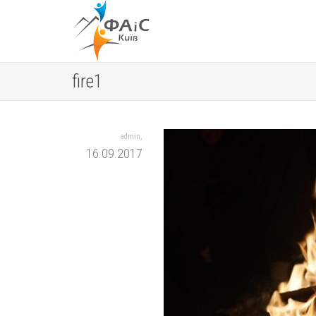
fire1
,
admin
16.09.2017